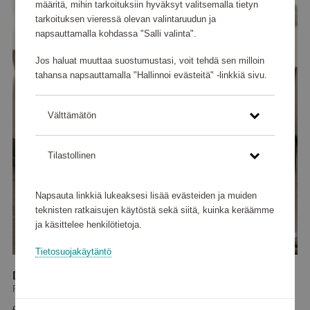
määritä, mihin tarkoituksiin hyväksyt valitsemalla tietyn
tarkoituksen vieressä olevan valintaruudun ja
napsauttamalla kohdassa "Salli valinta".
Jos haluat muuttaa suostumustasi, voit tehdä sen milloin
tahansa napsauttamalla "Hallinnoi evästeitä" -linkkiä sivu.
Välttämätön
Tilastollinen
Napsauta linkkiä lukeaksesi lisää evästeiden ja muiden
teknisten ratkaisujen käytöstä sekä siitä, kuinka keräämme
ja käsittelee henkilötietoja.
Tietosuojakäytäntö
Daily Collection Kahvinkeitin HD7462/20
Philips
62 625 pistettä