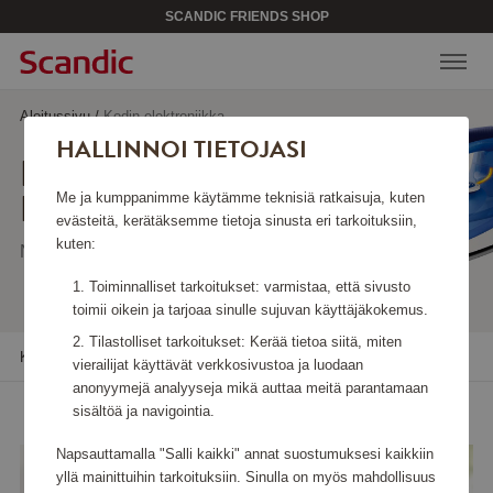
SCANDIC FRIENDS SHOP
Aloitussivu
/
Kodin elektroniikka
HALLINNOI TIETOJASI
KODIN
ELEKTRONIIKKA
Me ja kumppanimme käytämme teknisiä ratkaisuja, kuten
evästeitä, kerätäksemme tietoja sinusta eri tarkoituksiin,
kuten:
Näyttää 6 tuotetta
Toiminnalliset tarkoitukset: varmistaa, että sivusto
toimii oikein ja tarjoaa sinulle sujuvan käyttäjäkokemus.
Tilastolliset tarkoitukset: Kerää tietoa siitä, miten
Kaikki suodattimet
Lajittele
vierailijat käyttävät verkkosivustoa ja luodaan
anonyymejä analyyseja mikä auttaa meitä parantamaan
sisältöä ja navigointia.
Napsauttamalla "Salli kaikki" annat suostumuksesi kaikkiin
yllä mainittuihin tarkoituksiin. Sinulla on myös mahdollisuus