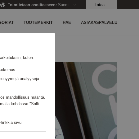
Toimitetaan osoitteeseen
:
Suomi
Lataa...
GORIAT
TUOTEMERKIT
HAE
ASIAKASPALVELU
rkoituksiin, kuten:
jäkokemus.
n anonyymejä analyyseja
myös mahdollisuus määritä,
amalla kohdassa "Salli
linkkiä sivu.