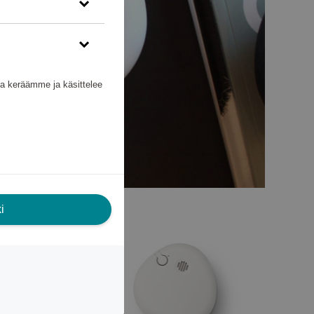
nka keräämme ja käsittelee
i