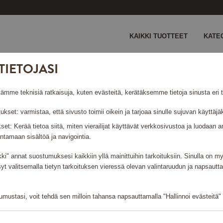
KAIKKI TUOTTEET
KATE
TIETOJASI
en palovaroitin
e teknisiä ratkaisuja, kuten evästeitä, kerätäksemme tietoja sinusta eri ta
tukset: varmistaa, että sivusto toimii oikein ja tarjoaa sinulle sujuvan käyttä
ukset: Kerää tietoa siitä, miten vierailijat käyttävät verkkosivustoa ja luodaa
ntamaan sisältöä ja navigointia.
kki" annat suostumuksesi kaikkiin yllä mainittuihin tarkoituksiin. Sinulla on 
syt valitsemalla tietyn tarkoituksen vieressä olevan valintaruudun ja napsautt
Kirjaudu sisään ja tilaa
mustasi, voit tehdä sen milloin tahansa napsauttamalla "Hallinnoi evästeitä" -