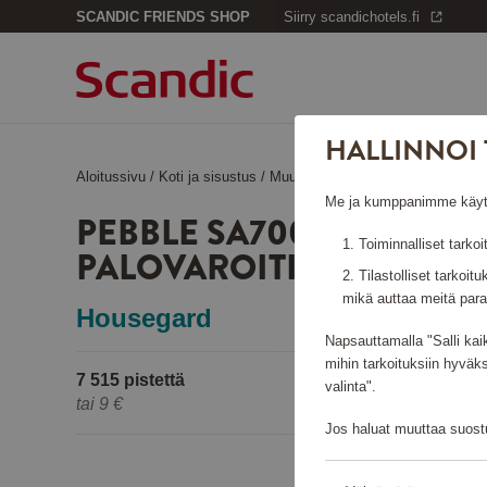
SCANDIC FRIENDS SHOP
Siirry scandichotels.fi
HALLINNOI 
Aloitussivu
/
Koti ja sisustus
/
Muu sisustus
/
Pebble SA700 optin
Me ja kumppanimme käytämm
PEBBLE SA700 OPTINEN
Toiminnalliset tarkoi
PALOVAROITIN
Tilastolliset tarkoit
mikä auttaa meitä para
Housegard
Napsauttamalla "Salli kai
mihin tarkoituksiin hyväk
7 515 pistettä
valinta".
tai
9 €
Jos haluat muuttaa suostu