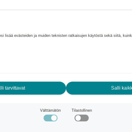
bblen – optisen
si lisää evästeiden ja muiden teknisten ratkaisujen käytöstä sekä siitä, kui
a reagoi nopeasti jo kyteviin
a vuoden käyttöaika)
li tarvittavat
Salli kaikk
Välttämätön
Tilastollinen
lissa toiminnassa
 tai seinään ilman paristoja