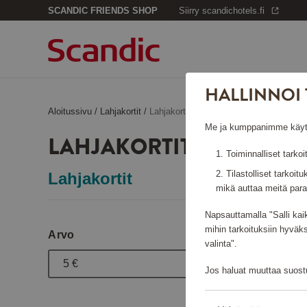
SCANDIC FRIENDS SHOP
Siirry scandichotels.fi
HALLINNOI 
Aloitussivu
/
Lahjakortit
/
Lahjakortit Jula
Me ja kumppanimme käytämm
LAHJAKORTIT JULA
Toiminnalliset tarkoi
Tilastolliset tarkoit
Lahjakortit
mikä auttaa meitä para
Napsauttamalla "Salli kai
mihin tarkoituksiin hyväk
Arvo
valinta".
5 €
Jos haluat muuttaa suostu