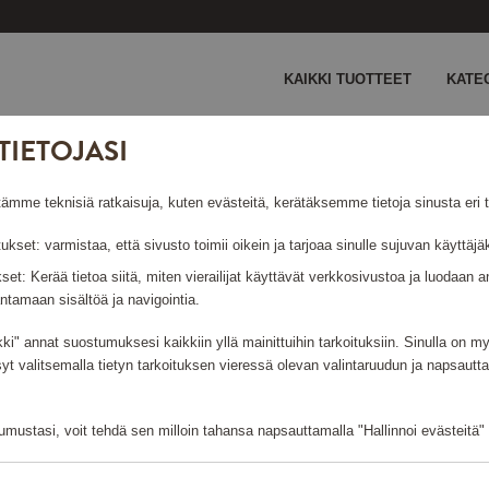
KAIKKI TUOTTEET
KATE
TIETOJASI
e teknisiä ratkaisuja, kuten evästeitä, kerätäksemme tietoja sinusta eri ta
tukset: varmistaa, että sivusto toimii oikein ja tarjoaa sinulle sujuvan käyttä
ukset: Kerää tietoa siitä, miten vierailijat käyttävät verkkosivustoa ja luodaa
ntamaan sisältöä ja navigointia.
kki" annat suostumuksesi kaikkiin yllä mainittuihin tarkoituksiin. Sinulla on 
syt valitsemalla tietyn tarkoituksen vieressä olevan valintaruudun ja napsautt
mustasi, voit tehdä sen milloin tahansa napsauttamalla "Hallinnoi evästeitä" -