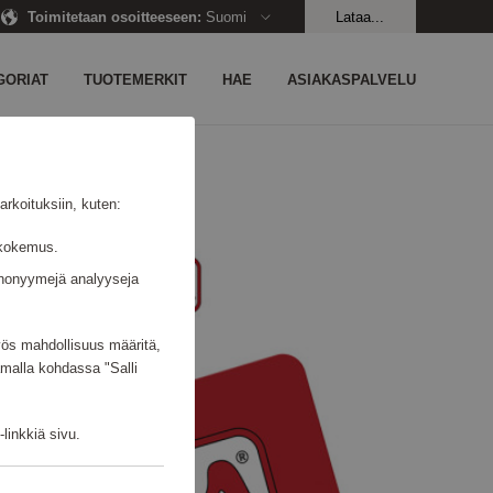
Toimitetaan osoitteeseen
:
Suomi
Lataa...
GORIAT
TUOTEMERKIT
HAE
ASIAKASPALVELU
rkoituksiin, kuten:
jäkokemus.
n anonyymejä analyyseja
myös mahdollisuus määritä,
amalla kohdassa "Salli
linkkiä sivu.