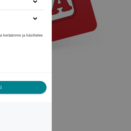
nka keräämme ja käsittelee
i