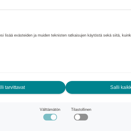
l and brings style along for the
nced lens coverage, and every
on Optics® in a ruggedly durable
with patented XYZ Optics® for
si lisää evästeiden ja muiden teknisten ratkaisujen käytöstä sekä siitä, kui
e-tunes vision for specific
ing.
specialized lens curvature for
li tarvittavat
Salli kaikk
in place, increasing grip
Välttämätön
Tilastollinen
superior optical clarity and