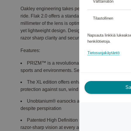
Välttämätön
Oakley engineering takes performance to the next leve
ride. Flak 2.0 offers a standard size frame with enha
Tilastollinen
millimeter of the lens is optimized with High Definiti
yet lightweight design. Designed to push your limits 
Napsauta linkkiä lukeakse
razor sharp clarity and secure grip of Unobtanium®
henkilötietoja.
Features:
Tietosuojakäytäntö
PRIZM™ is a revolutionary lens technology that fin
sports and environments. See what you’ve been miss
The XL edition offers enhanced lens coverage and 
Sal
protection against sun, wind and impact.
Unobtanium® earsocks and nosepads keep glasses 
despite perspiration
Patented High Definition Optics® (HDO®) provides 
razor-sharp vision at every angle.