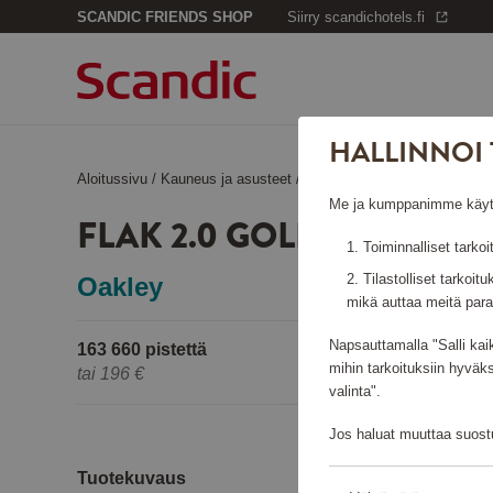
SCANDIC FRIENDS SHOP
Siirry scandichotels.fi
HALLINNOI 
Aloitussivu
/
Kauneus ja asusteet
/
Aurinkolasit
/
Flak 2.0 Golf P
Me ja kumppanimme käytämm
FLAK 2.0 GOLF POLISHE
Toiminnalliset tarkoi
Tilastolliset tarkoit
Oakley
mikä auttaa meitä para
Napsauttamalla "Salli kai
163 660 pistettä
mihin tarkoituksiin hyväk
tai
196 €
valinta".
Jos haluat muuttaa suostu
Tuotekuvaus