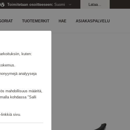
Toimitetaan osoitteeseen
:
Suomi
Lataa...
GORIAT
TUOTEMERKIT
HAE
ASIAKASPALVELU
rkoituksiin, kuten:
jäkokemus.
n anonyymejä analyyseja
myös mahdollisuus määritä,
amalla kohdassa "Salli
linkkiä sivu.