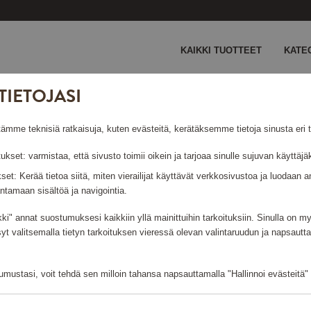
KAIKKI TUOTTEET
KATE
TIETOJASI
olished Black
e teknisiä ratkaisuja, kuten evästeitä, kerätäksemme tietoja sinusta eri ta
D BLACK
tukset: varmistaa, että sivusto toimii oikein ja tarjoaa sinulle sujuvan käyttä
ukset: Kerää tietoa siitä, miten vierailijat käyttävät verkkosivustoa ja luodaa
ntamaan sisältöä ja navigointia.
kki" annat suostumuksesi kaikkiin yllä mainittuihin tarkoituksiin. Sinulla on 
Kirjaudu sisään ja tilaa
syt valitsemalla tietyn tarkoituksen vieressä olevan valintaruudun ja napsautt
mustasi, voit tehdä sen milloin tahansa napsauttamalla "Hallinnoi evästeitä" -