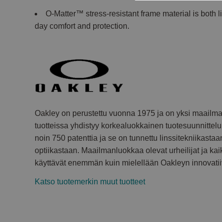
O-Matter™ stress-resistant frame material is both l
day comfort and protection.
Oakley on perustettu vuonna 1975 ja on yksi maailman 
tuotteissa yhdistyy korkealuokkainen tuotesuunnittelu 
noin 750 patenttia ja se on tunnettu linssitekniikastaa
optiikastaan. Maailmanluokkaa olevat urheilijat ja kaik
käyttävät enemmän kuin mielellään Oakleyn innovatiivi
Katso tuotemerkin muut tuotteet