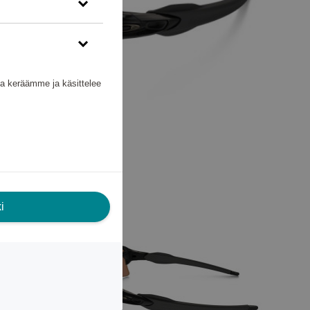
nka keräämme ja käsittelee
i