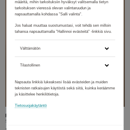
määritä, mihin tarkoituksiin hyväksyt valitsemalla tietyn
tarkoituksen vieressä olevan valintaruudun ja
napsauttamalla kohdassa "Salli valinta".
Jos haluat muuttaa suostumustasi, voit tehdä sen milloin
tahansa napsauttamalla "Hallinnoi evästeitä" -linkkiä sivu.
Välttämätön
Tilastollinen
Napsauta linkkiä lukeaksesi lisää evästeiden ja muiden
teknisten ratkaisujen käytöstä sekä siitä, kuinka keräämme
ja käsittelee henkilötietoja.
Tietosuojakäytäntö
Paris Tote Bag Musta
Saddler
151 135 pistettä