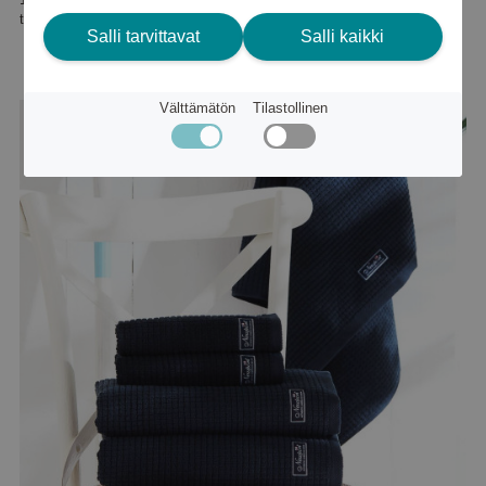
tai
181 €
Salli tarvittavat
Salli kaikki
Välttämätön
Tilastollinen