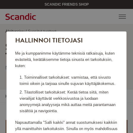
SCANDIC FRIENDS SHOP
Aloitussivu
/
Suositut tuotteet
HALLINNOI TIETOJASI
SUOSITUT
TUOTTEET
Me ja kumppanimme käytämme teknisiä ratkaisuja, kuten
evästeitä, kerätäksemme tietoja sinusta eri tarkoituksiin,
kuten:
Näyttää 2 tuotetta
Toiminnalliset tarkoitukset: varmistaa, että sivusto
toimii oikein ja tarjoaa sinulle sujuvan käyttäjäkokemus.
Tilastolliset tarkoitukset: Kerää tietoa siitä, miten
Kaikki suodattimet
Lajittele
vierailijat käyttävät verkkosivustoa ja luodaan
anonyymejä analyyseja mikä auttaa meitä parantamaan
sisältöä ja navigointia.
Napsauttamalla "Salli kaikki" annat suostumuksesi kaikkiin
yllä mainittuihin tarkoituksiin. Sinulla on myös mahdollisuus