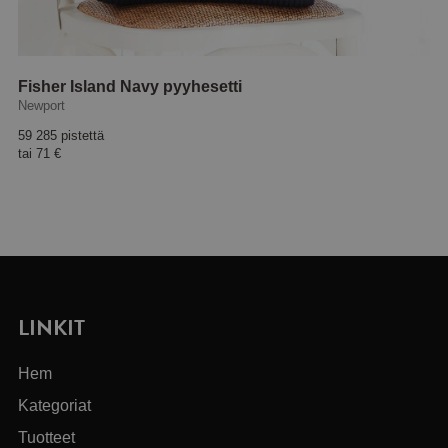
Fisher Island Navy pyyhesetti
Newport
59 285 pistettä
tai
71 €
LINKIT
Hem
Kategoriat
Tuotteet