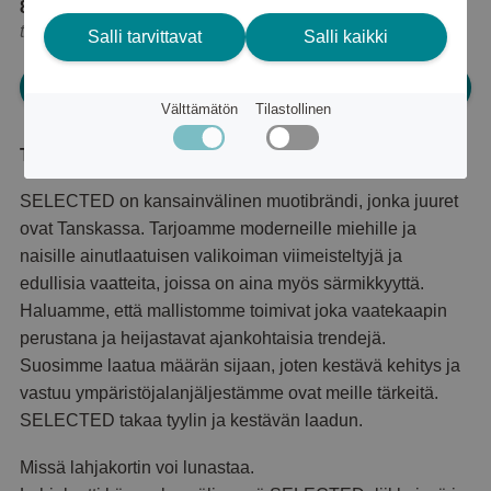
8 350 pistettä
tai
10 €
Salli tarvittavat
Salli kaikki
Kirjaudu sisään ja tilaa
Välttämätön
Tilastollinen
Tuotekuvaus
SELECTED on kansainvälinen muotibrändi, jonka juuret
ovat Tanskassa. Tarjoamme moderneille miehille ja
naisille ainutlaatuisen valikoiman viimeisteltyjä ja
edullisia vaatteita, joissa on aina myös särmikkyyttä.
Haluamme, että mallistomme toimivat joka vaatekaapin
perustana ja heijastavat ajankohtaisia trendejä.
Suosimme laatua määrän sijaan, joten kestävä kehitys ja
vastuu ympäristöjalanjäljestämme ovat meille tärkeitä.
SELECTED takaa tyylin ja kestävän laadun.
Missä lahjakortin voi lunastaa.