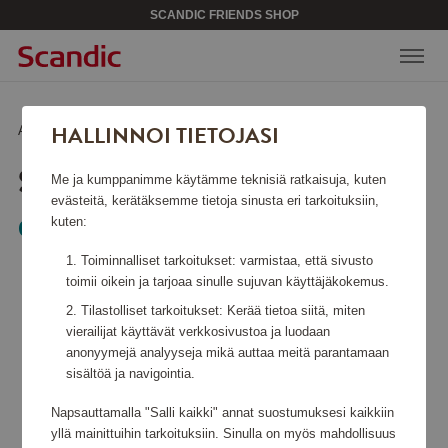
SCANDIC FRIENDS SHOP
HALLINNOI TIETOJASI
Aloitussivu
/
Lahjakortit
/
Selected
SELECTED
Me ja kumppanimme käytämme teknisiä ratkaisuja, kuten
evästeitä, kerätäksemme tietoja sinusta eri tarkoituksiin,
kuten:
Gift Card
Toiminnalliset tarkoitukset: varmistaa, että sivusto
toimii oikein ja tarjoaa sinulle sujuvan käyttäjäkokemus.
Tilastolliset tarkoitukset: Kerää tietoa siitä, miten
vierailijat käyttävät verkkosivustoa ja luodaan
anonyymejä analyyseja mikä auttaa meitä parantamaan
sisältöä ja navigointia.
Napsauttamalla "Salli kaikki" annat suostumuksesi kaikkiin
yllä mainittuihin tarkoituksiin. Sinulla on myös mahdollisuus