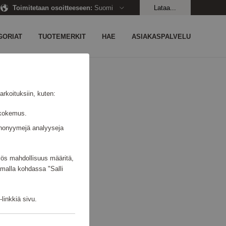
Toimitetaan osoitteeseen
:
Suomi
Lataa...
GORIAT
TUOTEMERKIT
HAE
ASIAKASPALVELU
LÖYDY.
rkoituksiin, kuten:
jäkokemus.
n anonyymejä analyyseja
myös mahdollisuus määritä,
amalla kohdassa "Salli
linkkiä sivu.