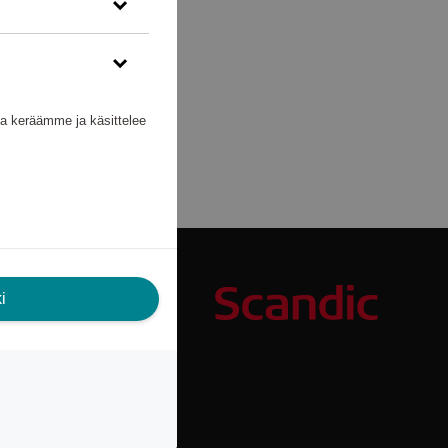
nka keräämme ja käsittelee
i