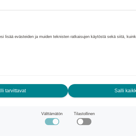
si lisää evästeiden ja muiden teknisten ratkaisujen käytöstä sekä siitä, kui
ARVITSETKO APUA? AUTAMME
li tarvittavat
Salli kaikk
INUA.
Välttämätön
Tilastollinen
akaspalvelu
ndic Friends