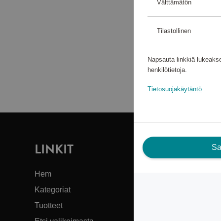
Välttämätön
Tilastollinen
Napsauta linkkiä lukeakse
henkilötietoja.
Tietosuojakäytäntö
LINKIT
T
Sal
S
Hem
Kategoriat
Asi
Tuotteet
Sca