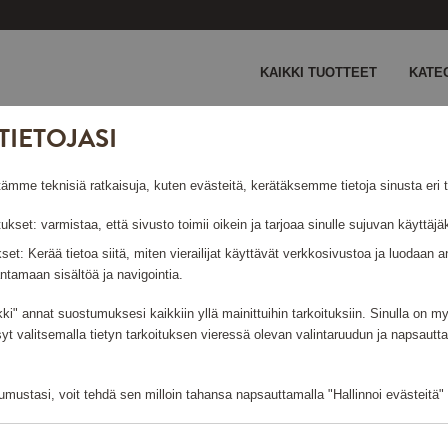
KAIKKI TUOTTEET
KATE
TIETOJASI
 EI VALITETTAVASTI 
e teknisiä ratkaisuja, kuten evästeitä, kerätäksemme tietoja sinusta eri ta
tukset: varmistaa, että sivusto toimii oikein ja tarjoaa sinulle sujuvan käyttä
ukset: Kerää tietoa siitä, miten vierailijat käyttävät verkkosivustoa ja luodaa
ntamaan sisältöä ja navigointia.
kki" annat suostumuksesi kaikkiin yllä mainittuihin tarkoituksiin. Sinulla on 
syt valitsemalla tietyn tarkoituksen vieressä olevan valintaruudun ja napsautt
mustasi, voit tehdä sen milloin tahansa napsauttamalla "Hallinnoi evästeitä" -