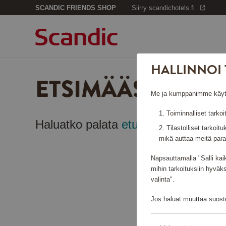
SCANDIC FRIENDS SHOP
Siirry scandichotels.fi
HALLINNOI 
ETSIMÄÄSI SIVUA
Me ja kumppanimme käytämm
Toiminnalliset tarkoi
Haluatko palata
etusivulle
?
Tilastolliset tarkoit
mikä auttaa meitä para
Napsauttamalla "Salli kai
mihin tarkoituksiin hyväk
valinta".
Jos haluat muuttaa suostu