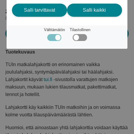
Salli tarvittavat
Salli kaikki
25 050 pistettä
tai
30 €
Välttämätön
Tilastollinen
Kirjaudu sisään ja tilaa
Tuotekuvaus
TUIn matkalahjakortti on erinomainen vaikka
joululahjaksi, syntymäpäivälahjaksi tai häälahjaksi.
Lahjakortit käyvät
tui.fi
-sivustolla varattujen matkojen
maksuun, mukaan lukien tilausmatkat, pakettimatkat,
lennot ja hotellit.
Lahjakortti käy kaikkiin TUIn matkoihin ja on voimassa
kolme vuotta tilauspäivämäärästä lähtien.
Huomioi, että ainoastaan yhtä lahjakorttia voidaan käyttää