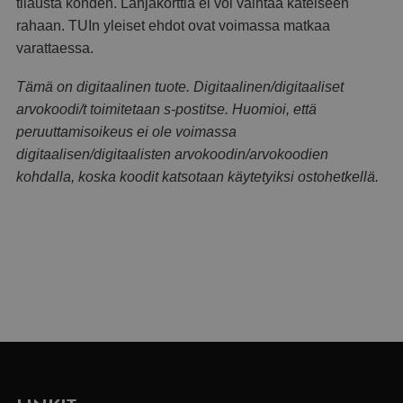
tilausta kohden. Lahjakorttia ei voi vaihtaa käteiseen
rahaan. TUIn yleiset ehdot ovat voimassa matkaa
varattaessa.
Tämä on digitaalinen tuote. Digitaalinen/digitaaliset
arvokoodi/t toimitetaan s-postitse. Huomioi, että
peruuttamisoikeus ei ole voimassa
digitaalisen/digitaalisten arvokoodin/arvokoodien
kohdalla, koska koodit katsotaan käytetyiksi ostohetkellä.