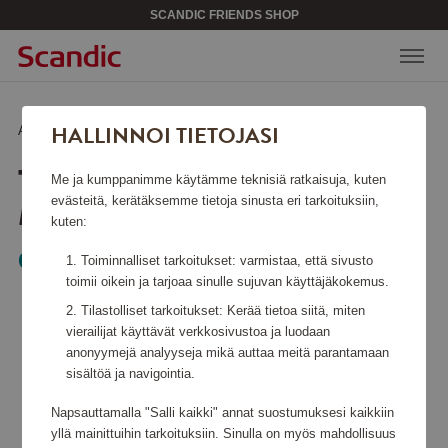
SCANDIC FRIENDS SHOP
HALLINNOI TIETOJASI
Aloitussivu
/
Lahjakortit
/
TUIn matkalahjakortti
TUIN
Me ja kumppanimme käytämme teknisiä ratkaisuja, kuten
MATKALAHJAKORTTI
evästeitä, kerätäksemme tietoja sinusta eri tarkoituksiin,
kuten:
Gift Card
Toiminnalliset tarkoitukset: varmistaa, että sivusto
toimii oikein ja tarjoaa sinulle sujuvan käyttäjäkokemus.
Tilastolliset tarkoitukset: Kerää tietoa siitä, miten
vierailijat käyttävät verkkosivustoa ja luodaan
anonyymejä analyyseja mikä auttaa meitä parantamaan
sisältöä ja navigointia.
Napsauttamalla "Salli kaikki" annat suostumuksesi kaikkiin
yllä mainittuihin tarkoituksiin. Sinulla on myös mahdollisuus