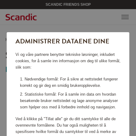
SCANDIC FRIENDS SHOP
ADMINISTRER DATAENE DINE
Hjem
/
Verktøy & hage
/
Verktøy
/
Skrutrekker 3.6V
SKRUTREKKER 3.6V
Vi og våre partnere benytter tekniske løsninger, inkludert
cookies, for å samle inn informasjon om deg til ulike formål,
slik som:
Black+Decker
Nødvendige formål: For å sikre at nettstedet fungerer
korrekt og gir deg en smidig brukeropplevelse.
Statistiske formål: For å samle inn data om hvordan
besøkende bruker nettstedet og lage anonyme analyser
som hjelper oss med å forbedre innhold og navigasjon.
Ved å klikke på "Tillat alle" gir du ditt samtykke til alle de
ovennevnte formålene. Du har også muligheten til å
spesifisere hvilke formål du samtykker til ved å merke av