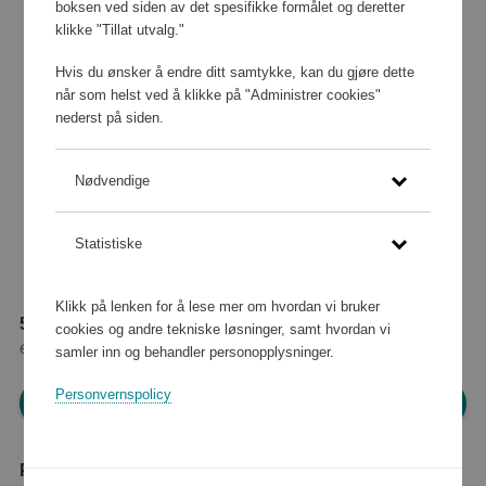
boksen ved siden av det spesifikke formålet og deretter
klikke "Tillat utvalg."
Hvis du ønsker å endre ditt samtykke, kan du gjøre dette
når som helst ved å klikke på "Administrer cookies"
nederst på siden.
Nødvendige
Statistiske
Klikk på lenken for å lese mer om hvordan vi bruker
55 280 poeng
cookies og andre tekniske løsninger, samt hvordan vi
eller
691 kr
samler inn og behandler personopplysninger.
Personvernspolicy
Logg inn for å handle
Produktbeskrivelse