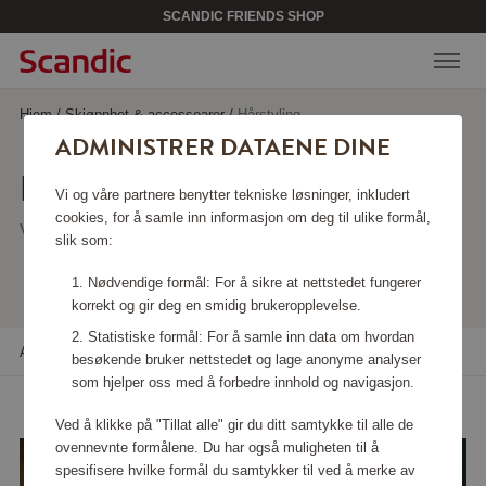
SCANDIC FRIENDS SHOP
Hjem
/
Skjønnhet & accessoarer
/
Hårstyling
ADMINISTRER DATAENE DINE
HÅRSTYLING
Vi og våre partnere benytter tekniske løsninger, inkludert
cookies, for å samle inn informasjon om deg til ulike formål,
Viser 17 produkter
slik som:
Nødvendige formål: For å sikre at nettstedet fungerer
korrekt og gir deg en smidig brukeropplevelse.
Statistiske formål: For å samle inn data om hvordan
Alle filtre
Sortere
besøkende bruker nettstedet og lage anonyme analyser
som hjelper oss med å forbedre innhold og navigasjon.
Ved å klikke på "Tillat alle" gir du ditt samtykke til alle de
ovennevnte formålene. Du har også muligheten til å
spesifisere hvilke formål du samtykker til ved å merke av