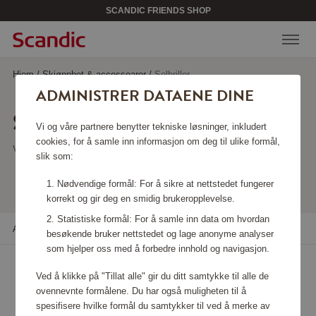
SCANDIC FRIENDS SHOP
Hjem
/
Skjønnhet & accessoarer
/
Solbriller
ADMINISTRER DATAENE DINE
SOLBRILLER
Vi og våre partnere benytter tekniske løsninger, inkludert
cookies, for å samle inn informasjon om deg til ulike formål,
Viser 46 produkter
slik som:
Nødvendige formål: For å sikre at nettstedet fungerer
korrekt og gir deg en smidig brukeropplevelse.
Statistiske formål: For å samle inn data om hvordan
Alle filtre
Sortere
besøkende bruker nettstedet og lage anonyme analyser
som hjelper oss med å forbedre innhold og navigasjon.
Ved å klikke på "Tillat alle" gir du ditt samtykke til alle de
ovennevnte formålene. Du har også muligheten til å
spesifisere hvilke formål du samtykker til ved å merke av