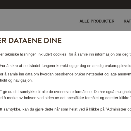
ALLE PRODUKTER
KA
ER DATAENE DINE
er tekniske løsninger, inkludert cookies, for å samle inn informasjon om deg ti
or å sikre at nettstedet fungerer korrekt og gir deg en smidig brukeropplevel
 For å samle inn data om hvordan besøkende bruker nettstedet og lage anonym
GARDENA
hold og navigasjon.
le" gir du ditt samtykke til alle de ovennevnte formålene. Du har også mulighete
ed å merke av boksen ved siden av det spesifikke formålet og deretter klikke "T
Viser 14 produkter
tt samtykke, kan du gjøre dette når som helst ved å klikke på "Administrer c