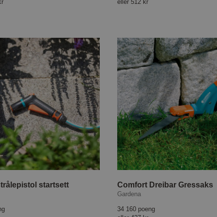
kr
eller
512 kr
trålepistol startsett
Comfort Dreibar Gressaks
Gardena
ng
34 160 poeng