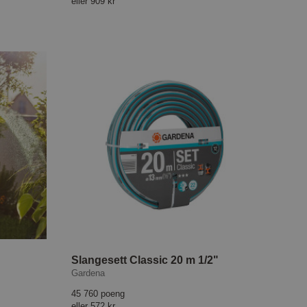
eller
909 kr
Slangesett Classic 20 m 1/2"
Gardena
45 760 poeng
eller
572 kr