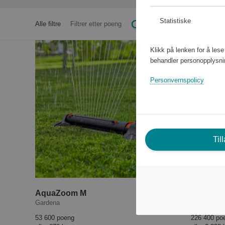
Statistiske
Alle filtre
Filtrer etter poeng
Klikk på lenken for å les
behandler personopplysni
Personvernspolicy
Til
AquaZoom M
Gardena
Gardena
53 600 poeng
226 400 po