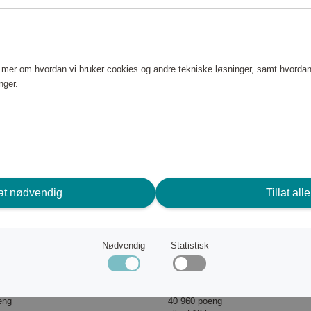
e mer om hvordan vi bruker cookies og andre tekniske løsninger, samt hvordan
nger.
lat nødvendig
Tillat alle
Nødvendig
Statistisk
Batteritrimmer ComfortCut 23/18V P4A Klar-til-bruk
Beskjæringssaks ExpertCu
Gardena
eng
40 960 poeng