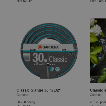
eller
670 kr
eller
2 830 
Classic Slange 30 m 1/2"
Classic s
Gardena
Gardena
50 720 poeng
25 120 poe