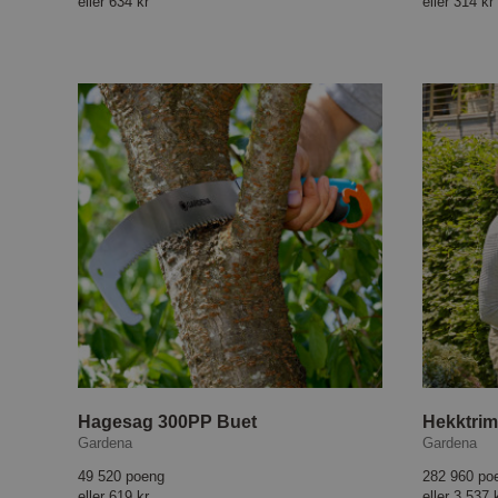
eller
634 kr
eller
314 kr
Hagesag 300PP Buet
Gardena
Gardena
49 520 poeng
282 960 po
eller
619 kr
eller
3 537 