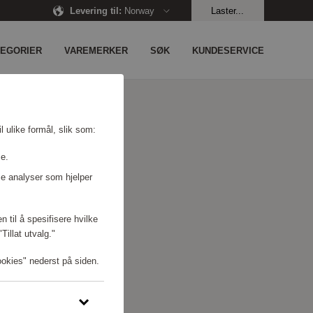
Levering til
:
Norway
Laster...
TEGORIER
VAREMERKER
SØK
KUNDESERVICE
l ulike formål, slik som:
se.
e analyser som hjelper
n til å spesifisere hvilke
illat utvalg."
ookies" nederst på siden.