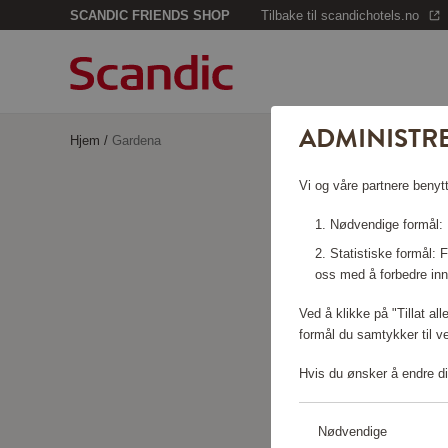
SCANDIC FRIENDS SHOP
Tilbake til scandichotels.no
ADMINISTR
Hjem
/
Gardena
Vi og våre partnere benytt
Nødvendige formål: F
Statistiske formål:
oss med å forbedre inn
Ved å klikke på "Tillat al
formål du samtykker til v
Hvis du ønsker å endre di
Nødvendige