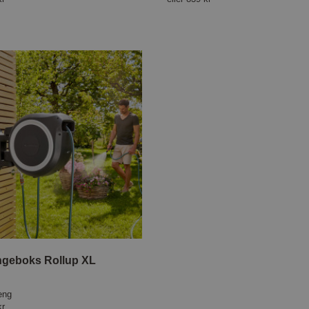
ngeboks Rollup XL
eng
kr