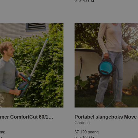
eller
427 kr
Hekktrimmer ComfortCut 60/18V P4A Set
Portabel slangeboks Move
Gardena
eng
67 120 poeng
kr
eller
839 kr