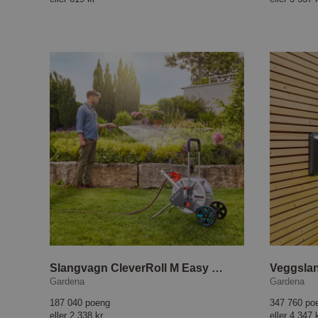
Slangvagn CleverRoll M Easy Metal Set
Veggsla
Gardena
Gardena
187 040 poeng
347 760 po
eller
2 338 kr
eller
4 347 