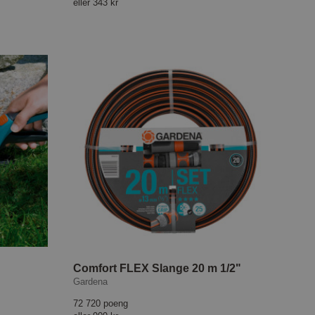
eller
343 kr
Comfort FLEX Slange 20 m 1/2"
Gardena
72 720 poeng