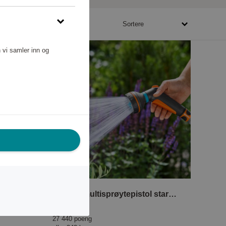
25120 - 347760 poeng
Sortere
 vi samler inn og
t
Classic multisprøytepistol startsett
Gardena
27 440 poeng