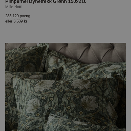
Pimpernel Dynetrekk Grønn 150x210
Mille Notti
283 120 poeng
eller
3 539 kr