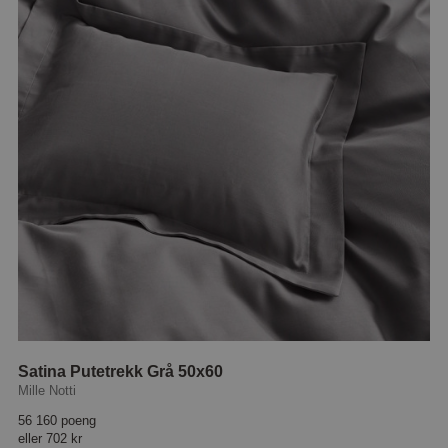
Satina Putetrekk Grå 50x60
Mille Notti
56 160 poeng
eller
702 kr