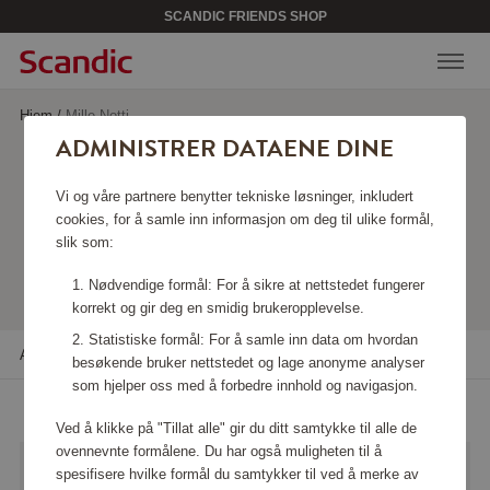
SCANDIC FRIENDS SHOP
Hjem
/
Mille Notti
ADMINISTRER DATAENE DINE
MILLE NOTTI
Vi og våre partnere benytter tekniske løsninger, inkludert
cookies, for å samle inn informasjon om deg til ulike formål,
slik som:
Viser 21 produkter
Nødvendige formål: For å sikre at nettstedet fungerer
korrekt og gir deg en smidig brukeropplevelse.
Statistiske formål: For å samle inn data om hvordan
Alle filtre
Sortere
besøkende bruker nettstedet og lage anonyme analyser
som hjelper oss med å forbedre innhold og navigasjon.
Ved å klikke på "Tillat alle" gir du ditt samtykke til alle de
ovennevnte formålene. Du har også muligheten til å
spesifisere hvilke formål du samtykker til ved å merke av