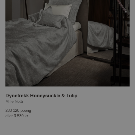
Dynetrekk Honeysuckle & Tulip
Mille Notti
283 120 poeng
eller
3 539 kr