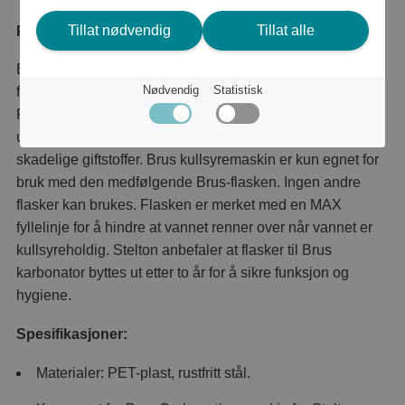
Tillat nødvendig
Tillat alle
Produktbeskrivelse
En flaske spesielt utviklet for å passe designen og
Nødvendig
Statistisk
funksjonen til Brus kullsyremaskin. Flasken er laget av
PET-plast og har kork og base i rustfritt stål for et elegant
utseende. Flasken er BPA-fri og inneholder ingen
skadelige giftstoffer. Brus kullsyremaskin er kun egnet for
bruk med den medfølgende Brus-flasken. Ingen andre
flasker kan brukes. Flasken er merket med en MAX
fyllelinje for å hindre at vannet renner over når vannet er
kullsyreholdig. Stelton anbefaler at flasker til Brus
karbonator byttes ut etter to år for å sikre funksjon og
hygiene.
Spesifikasjoner:
Materialer: PET-plast, rustfritt stål.