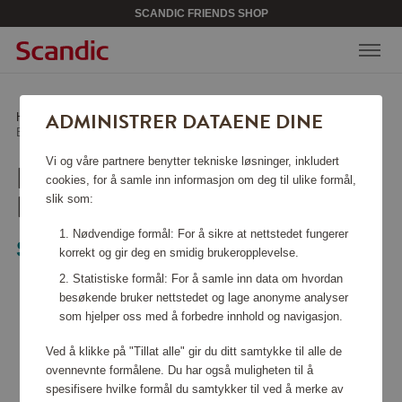
SCANDIC FRIENDS SHOP
ADMINISTRER DATAENE DINE
Hjem
/
Kjøkkentilbehør
/
Kjøkkenmaskiner
/
Brus Flaske for kullsyremaskin 1,15 L
Vi og våre partnere benytter tekniske løsninger, inkludert
BRUS FLASKE FOR
cookies, for å samle inn informasjon om deg til ulike formål,
KULLSYREMASKIN 1,15 L
slik som:
Nødvendige formål: For å sikre at nettstedet fungerer
Stelton
korrekt og gir deg en smidig brukeropplevelse.
Statistiske formål: For å samle inn data om hvordan
besøkende bruker nettstedet og lage anonyme analyser
som hjelper oss med å forbedre innhold og navigasjon.
Ved å klikke på "Tillat alle" gir du ditt samtykke til alle de
ovennevnte formålene. Du har også muligheten til å
spesifisere hvilke formål du samtykker til ved å merke av