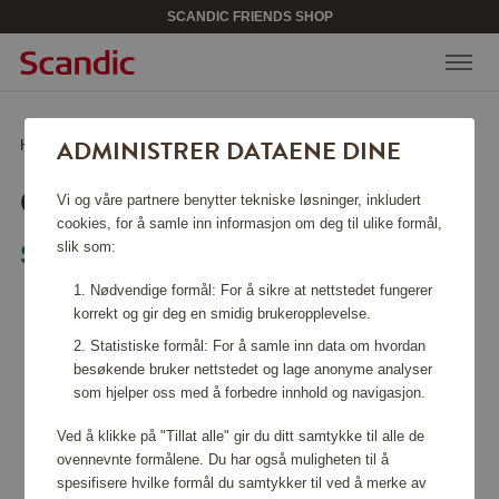
SCANDIC FRIENDS SHOP
ADMINISTRER DATAENE DINE
Hjem
/
Vesker & tilbehør
/
Toalettmapper
/
Cay Toalettveske
CAY TOALETTVESKE
Vi og våre partnere benytter tekniske løsninger, inkludert
cookies, for å samle inn informasjon om deg til ulike formål,
slik som:
Saddler
Nødvendige formål: For å sikre at nettstedet fungerer
korrekt og gir deg en smidig brukeropplevelse.
Statistiske formål: For å samle inn data om hvordan
besøkende bruker nettstedet og lage anonyme analyser
som hjelper oss med å forbedre innhold og navigasjon.
Ved å klikke på "Tillat alle" gir du ditt samtykke til alle de
ovennevnte formålene. Du har også muligheten til å
spesifisere hvilke formål du samtykker til ved å merke av