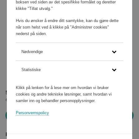
boksen ved siden av det spesifikke formålet og deretter
klikke "Tillat utvalg."
Hvis du ønsker å endre ditt samtykke, kan du gjøre dette
når som helst ved å klikke på "Administrer cookies"
nederst på siden.
Nødvendige
Statistiske
Klikk på lenken for å lese mer om hvordan vi bruker
54 480 poeng
cookies og andre tekniske løsninger, samt hvordan vi
eller
681 kr
samler inn og behandler personopplysninger.
Personvernspolicy
Logg inn for å handle
Produktbeskrivelse