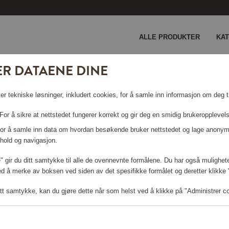
ALLE PRODUKTER
KA
ER DATAENE DINE
 HR2546/00
er tekniske løsninger, inkludert cookies, for å samle inn informasjon om deg ti
2546/00
or å sikre at nettstedet fungerer korrekt og gir deg en smidig brukeropplevel
 For å samle inn data om hvordan besøkende bruker nettstedet og lage anonym
hold og navigasjon.
le" gir du ditt samtykke til alle de ovennevnte formålene. Du har også mulighete
Logg inn for å handle
ed å merke av boksen ved siden av det spesifikke formålet og deretter klikke "T
tt samtykke, kan du gjøre dette når som helst ved å klikke på "Administrer c