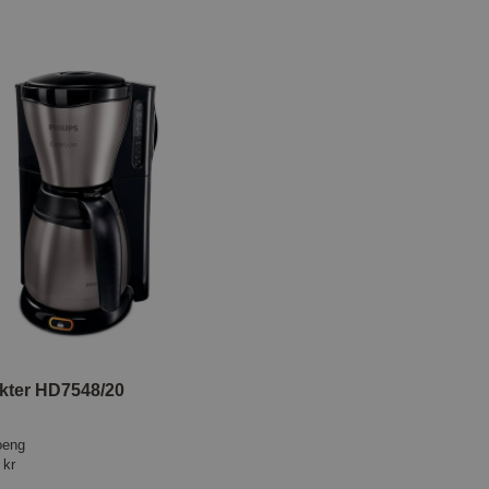
akter HD7548/20
oeng
 kr