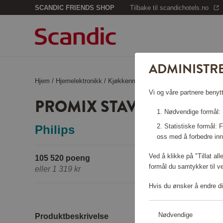
SCANDIC FRIENDS SHOP
Tilbake til scandichotels.no
ADMINISTR
Hjem
/
Hjemelektronikk
/
Kjøkkenmaskiner
/
ProMix Stavmixere
Vi og våre partnere benytt
PROMIX STAVMIXERE HR
Nødvendige formål: F
Statistiske formål:
Philips
oss med å forbedre inn
Ved å klikke på "Tillat al
105 520 poeng
formål du samtykker til v
eller
1 319 kr
Hvis du ønsker å endre di
Nødvendige
Produktbeskrivelse