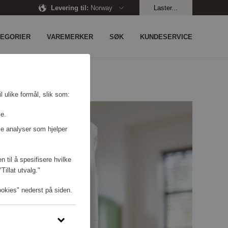
Levering til
:
Norway
Laster...
TEGORIER
VAREMERKER
SØK
KUNDESERVICE
l ulike formål, slik som:
se.
e analyser som hjelper
n til å spesifisere hvilke
illat utvalg."
ookies" nederst på siden.