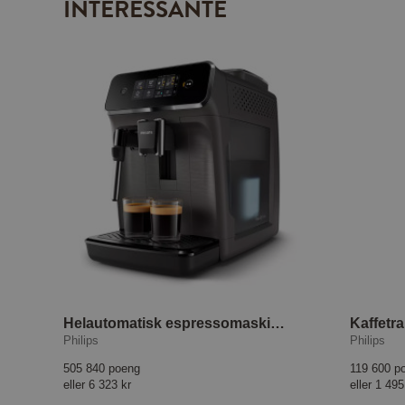
INTERESSANTE
Helautomatisk espressomaskin EP2224/10
Kaffetr
Philips
Philips
505 840 poeng
119 600 p
eller
6 323 kr
eller
1 495