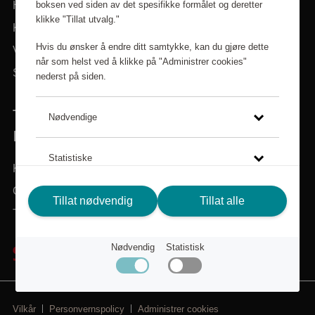
boksen ved siden av det spesifikke formålet og deretter
Hjem
klikke "Tillat utvalg."
Kategorier
Hvis du ønsker å endre ditt samtykke, kan du gjøre dette
Varemerker
når som helst ved å klikke på "Administrer cookies"
Søk i sortiment
nederst på siden.
TRENGER DU HJELP? VI ER HER FOR
Nødvendige
DEG!
Statistiske
Kundeservice
Om Scandic Friends
Klikk på lenken for å lese mer om hvordan vi bruker
Tillat nødvendig
Tillat alle
Tilbake til scandichotels.no
cookies og andre tekniske løsninger, samt hvordan vi
samler inn og behandler personopplysninger.
Nødvendig
Statistisk
Personvernspolicy
Vilkår
Personvernspolicy
Administrer cookies