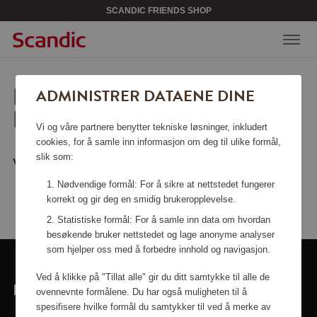
SCANDIC FRIENDS SHOP
BEKLAGER, SIDEN KAN
ADMINISTRER DATAENE DINE
IKKE FINNES.
Vi og våre partnere benytter tekniske løsninger, inkludert
cookies, for å samle inn informasjon om deg til ulike formål,
slik som:
Vil du gå tilbake til
startsiden
?
Nødvendige formål: For å sikre at nettstedet fungerer
korrekt og gir deg en smidig brukeropplevelse.
Statistiske formål: For å samle inn data om hvordan
besøkende bruker nettstedet og lage anonyme analyser
som hjelper oss med å forbedre innhold og navigasjon.
Ved å klikke på "Tillat alle" gir du ditt samtykke til alle de
LINKER
ovennevnte formålene. Du har også muligheten til å
spesifisere hvilke formål du samtykker til ved å merke av