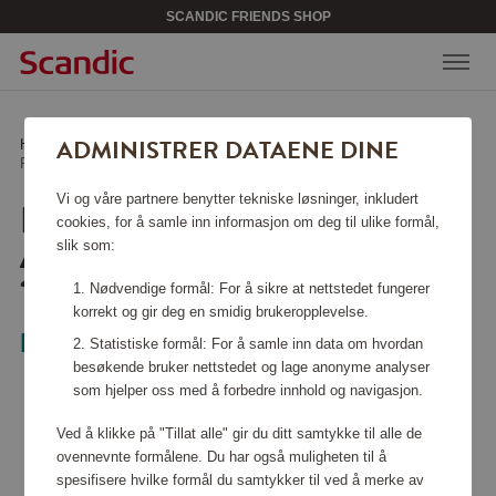
SCANDIC FRIENDS SHOP
ADMINISTRER DATAENE DINE
Hjem
/
Sport & fritid
/
Flytevester
/
Redningsvest Mako Automatic Grønn 40-150 kg
Vi og våre partnere benytter tekniske løsninger, inkludert
REDNINGSVEST MAKO
cookies, for å samle inn informasjon om deg til ulike formål,
AUTOMATIC GRØNN 40-
slik som:
150 KG
Nødvendige formål: For å sikre at nettstedet fungerer
korrekt og gir deg en smidig brukeropplevelse.
Baltic
Statistiske formål: For å samle inn data om hvordan
besøkende bruker nettstedet og lage anonyme analyser
som hjelper oss med å forbedre innhold og navigasjon.
Ved å klikke på "Tillat alle" gir du ditt samtykke til alle de
ovennevnte formålene. Du har også muligheten til å
spesifisere hvilke formål du samtykker til ved å merke av