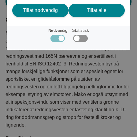
Logg inn for å handle
Tillat nødvendig
Tillat alle
Produktbeskrivelse
Nødvendig
Statistisk
Mako redningsvesten fra Baltic er utviklet sammen med
erfarne sportsfiskere for å produsere den perfekte
redningsvesten til dette formålet. Mako er en oppblåsbar
redningsvest med 165N bæreevne og er sertifisert i
henhold til EN ISO 12402–3. Redningsvesten byr på
mange forskjellige funksjoner som er spesielt egnet for
sportsfiske, en glidelåslomme på utsiden av
redningsvesten og en lett tilgjengelig nettinglomme for for
eksempel styring av elmotoren. Mako er også utstyrt med
et inspeksjonsvindu som viser med ventilens grønne
indikatorer at redningsvesten er lastet og klar til bruk. D-
ring for dødmannsgrep og stropp for feste til kroker og
lignende.