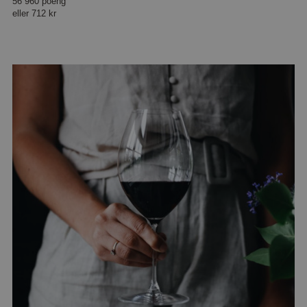
56 960 poeng
eller
712 kr