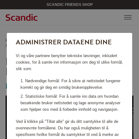
SCANDIC FRIENDS SHOP
ADMINISTRER DATAENE DINE
Hjem
/
Kjøkkentilbehør
/
Glass & porselen
/
Fryd Rødvinsglass 4-pakning
Vi og våre partnere benytter tekniske løsninger, inkludert
FRYD RØDVINSGLASS 4-
cookies, for å samle inn informasjon om deg til ulike formål,
PAKNING
slik som:
Nødvendige formål: For å sikre at nettstedet fungerer
Magnor
korrekt og gir deg en smidig brukeropplevelse.
Statistiske formål: For å samle inn data om hvordan
besøkende bruker nettstedet og lage anonyme analyser
som hjelper oss med å forbedre innhold og navigasjon.
Ved å klikke på "Tillat alle" gir du ditt samtykke til alle de
ovennevnte formålene. Du har også muligheten til å
spesifisere hvilke formål du samtykker til ved å merke av