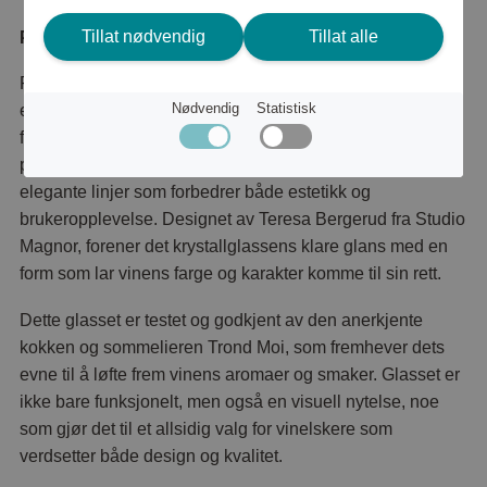
Tillat nødvendig
Tillat alle
Produktbeskrivelse
Rødvinsglasset fra Fryd-serien, skapt av norske Magnor,
Nødvendig
Statistisk
er en hyllest til nytelse og fellesskap i både hverdag og
fest. Med en romslig kapasitet på 68 centiliter er glasset
perfekt for fyldige rødviner og utformet med myke,
elegante linjer som forbedrer både estetikk og
brukeropplevelse. Designet av Teresa Bergerud fra Studio
Magnor, forener det krystallglassens klare glans med en
form som lar vinens farge og karakter komme til sin rett.
Dette glasset er testet og godkjent av den anerkjente
kokken og sommelieren Trond Moi, som fremhever dets
evne til å løfte frem vinens aromaer og smaker. Glasset er
ikke bare funksjonelt, men også en visuell nytelse, noe
som gjør det til et allsidig valg for vinelskere som
verdsetter både design og kvalitet.