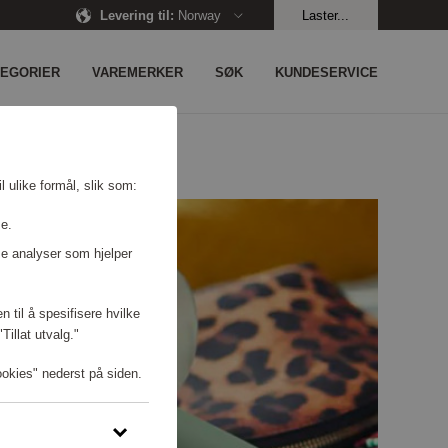
Levering til
:
Norway
Laster...
TEGORIER
VAREMERKER
SØK
KUNDESERVICE
l ulike formål, slik som:
se.
e analyser som hjelper
n til å spesifisere hvilke
illat utvalg."
ookies" nederst på siden.