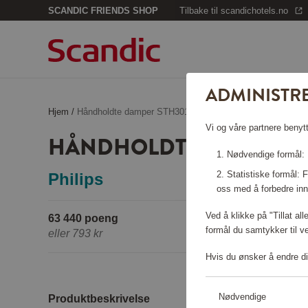
SCANDIC FRIENDS SHOP
Tilbake til scandichotels.no
ADMINISTR
Hjem
/
Håndholdte damper STH3010/70
Vi og våre partnere benytt
HÅNDHOLDTE DAMPER S
Nødvendige formål: F
Statistiske formål:
Philips
oss med å forbedre inn
Ved å klikke på "Tillat al
63 440 poeng
formål du samtykker til v
eller
793 kr
Hvis du ønsker å endre di
Nødvendige
Produktbeskrivelse