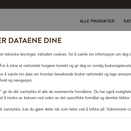
ALLE PRODUKTER
KA
ER DATAENE DINE
er tekniske løsninger, inkludert cookies, for å samle inn informasjon om deg ti
TH3010/70
or å sikre at nettstedet fungerer korrekt og gir deg en smidig brukeropplevel
 For å samle inn data om hvordan besøkende bruker nettstedet og lage anonym
hold og navigasjon.
le" gir du ditt samtykke til alle de ovennevnte formålene. Du har også mulighete
Logg inn for å handle
ed å merke av boksen ved siden av det spesifikke formålet og deretter klikke "T
tt samtykke, kan du gjøre dette når som helst ved å klikke på "Administrer c