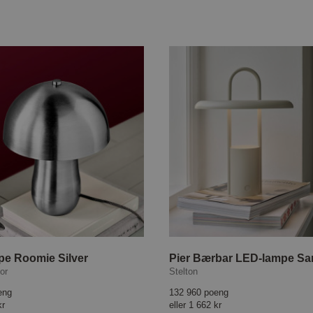
e Roomie Silver
Pier Bærbar LED-lampe Sa
or
Stelton
eng
132 960 poeng
kr
eller
1 662 kr