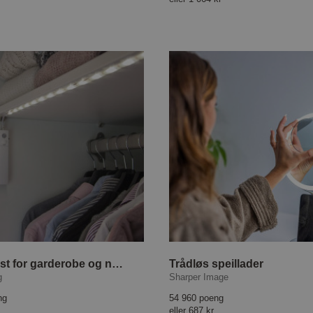
LED-lyslist for garderobe og nattbelysning
Trådløs speillader
g
Sharper Image
ng
54 960 poeng
eller
687 kr