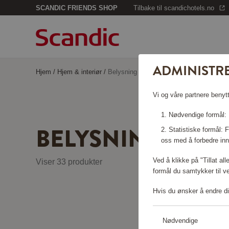
SCANDIC FRIENDS SHOP
Tilbake til scandichotels.no
ADMINISTR
Hjem
/
Hjem & interiør
/
Belysning
Vi og våre partnere benytt
Nødvendige formål: F
BELYSNING
Statistiske formål:
oss med å forbedre inn
Ved å klikke på "Tillat al
Viser 33 produkter
formål du samtykker til v
Hvis du ønsker å endre di
Nødvendige