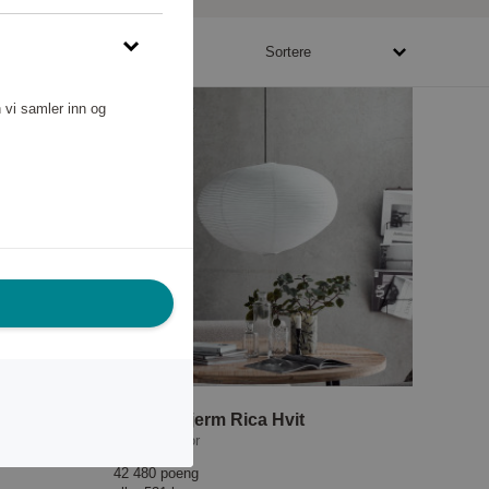
4400 - 554400 poeng
Sortere
 vi samler inn og
USB
Lampeskjerm Rica Hvit
House Doctor
42 480 poeng