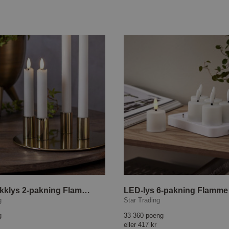
LED Antikklys 2-pakning Flamme Rustic 15 cm
g
Star Trading
g
33 360 poeng
eller
417 kr