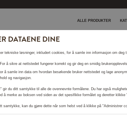
ALLE PRODUKTER
KA
ER DATAENE DINE
er tekniske løsninger, inkludert cookies, for å samle inn informasjon om deg ti
or å sikre at nettstedet fungerer korrekt og gir deg en smidig brukeropplevel
 For å samle inn data om hvordan besøkende bruker nettstedet og lage anonym
hold og navigasjon.
le" gir du ditt samtykke til alle de ovennevnte formålene. Du har også mulighete
ed å merke av boksen ved siden av det spesifikke formålet og deretter klikke "T
tt samtykke, kan du gjøre dette når som helst ved å klikke på "Administrer c