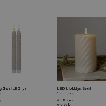
g Swirl LED-lys
LED-blokklys Swirl
g
Star Trading
g
4 400 poeng
eller
55 kr