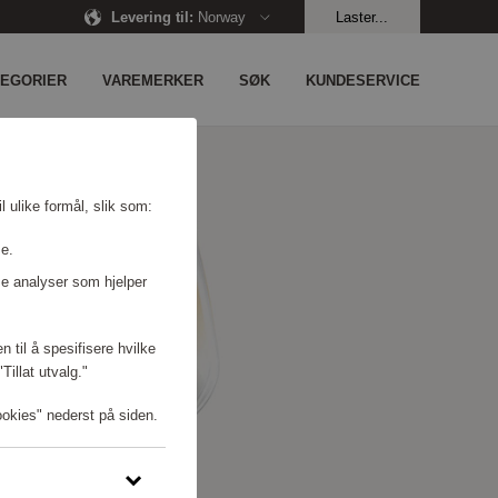
Levering til
:
Norway
Laster...
TEGORIER
VAREMERKER
SØK
KUNDESERVICE
l ulike formål, slik som:
se.
e analyser som hjelper
n til å spesifisere hvilke
illat utvalg."
ookies" nederst på siden.