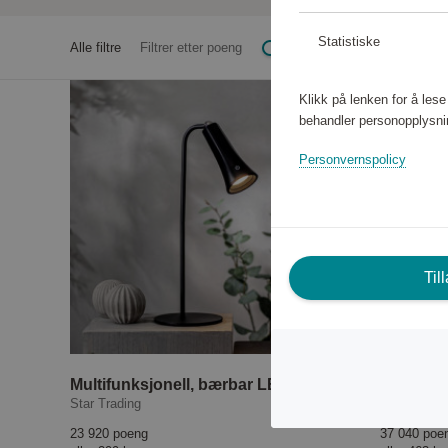
Statistiske
Alle filtre
Filtrer etter poeng
Klikk på lenken for å les
behandler personopplysni
Personvernspolicy
Til
Multifunksjonell, bærbar LED-bordlampe
Tarbes 
Star Trading
EGLO
23 920 poeng
37 040 poe