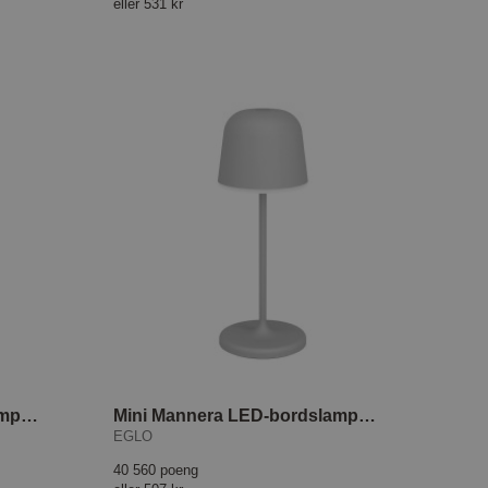
eller
531 kr
Mini Mannera LED-bordslampe Svart
Mini Mannera LED-bordslampe Grå
EGLO
40 560 poeng