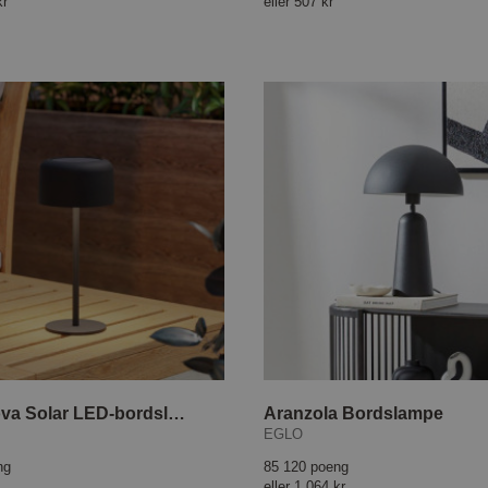
kr
eller
507 kr
Roccanova Solar LED-bordslampe
Aranzola Bordslampe
EGLO
ng
85 120 poeng
eller
1 064 kr