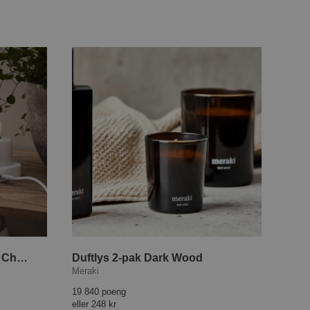
LED-lys 6-pakning Flamme Charge
Duftlys 2-pak Dark Wood
Meraki
19 840 poeng
eller
248 kr