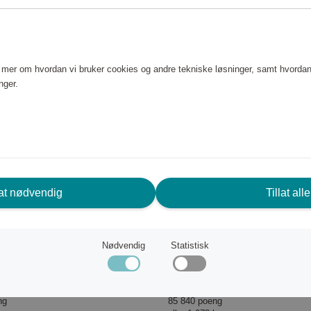
e mer om hvordan vi bruker cookies og andre tekniske løsninger, samt hvordan
nger.
lat nødvendig
Tillat alle
Nødvendig
Statistisk
Taklampe D31
Mannera LED-bordlampe 
EGLO
ng
85 840 poeng