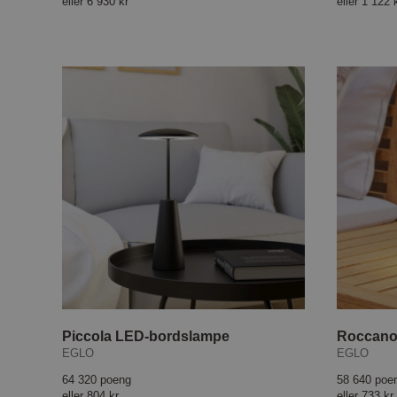
eller
6 930 kr
eller
1 122 
Piccola LED-bordslampe
EGLO
EGLO
64 320 poeng
58 640 poe
eller
804 kr
eller
733 kr