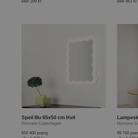
eller
299 kr
eller
463 kr
Speil Illu 65x50 cm Hvit
Lampeskj
Normann Copenhagen
Normann C
554 400 poeng
89 760 poe