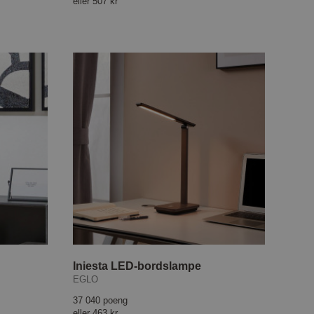
eller
507 kr
Iniesta LED-bordslampe
EGLO
37 040 poeng
eller
463 kr