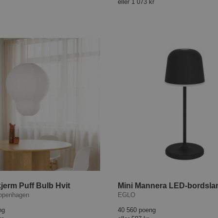
eller
1 073 kr
erm Puff Bulb Hvit
openhagen
EGLO
ng
40 560 poeng