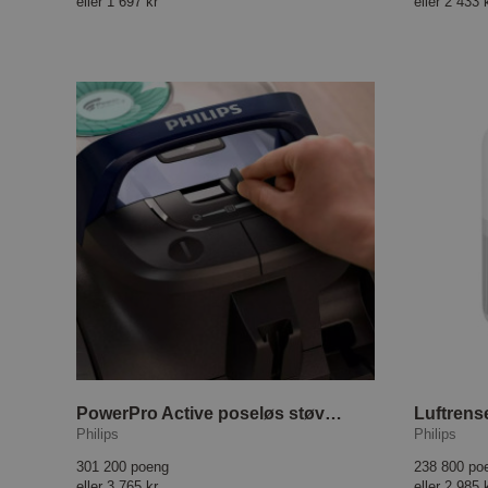
eller
1 697 kr
eller
2 433 
PowerPro Active poseløs støvsuger FC9556/09
Luftrens
Philips
Philips
301 200 poeng
238 800 po
eller
3 765 kr
eller
2 985 