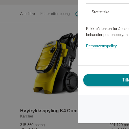
Statistiske
Alle filtre
Filtrer etter poeng
Klikk på lenken for å les
behandler personopplysni
Personvernspolicy
Til
Høytrykksspyling K4 Compact EU
VC 4 Co
Kärcher
Kärcher
315 360 poeng
291 120 po