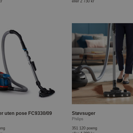
kr
eller
2 730 kr
r uten pose FC9330/09
Støvsuger
Philips
eng
351 120 poeng