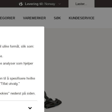
Levering til
:
Norway
Laster...
TEGORIER
VAREMERKER
SØK
KUNDESERVICE
l ulike formål, slik som:
se.
e analyser som hjelper
n til å spesifisere hvilke
illat utvalg."
ookies" nederst på siden.