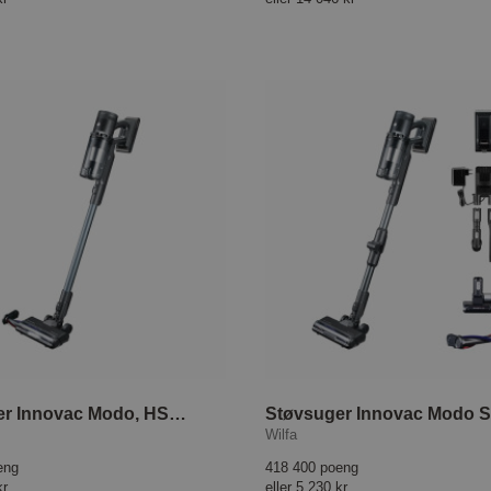
Støvsuger Innovac Modo, HS3-SD
Wilfa
eng
418 400 poeng
kr
eller
5 230 kr