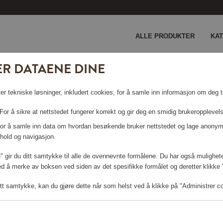
ALLE PRODUKTER
KA
ER DATAENE DINE
er tekniske løsninger, inkludert cookies, for å samle inn informasjon om deg ti
or å sikre at nettstedet fungerer korrekt og gir deg en smidig brukeropplevel
SKINER
 For å samle inn data om hvordan besøkende bruker nettstedet og lage anonym
hold og navigasjon.
le" gir du ditt samtykke til alle de ovennevnte formålene. Du har også mulighete
ed å merke av boksen ved siden av det spesifikke formålet og deretter klikke "T
tt samtykke, kan du gjøre dette når som helst ved å klikke på "Administrer c