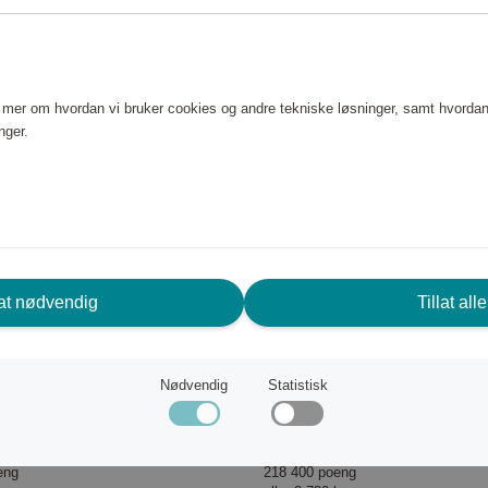
e mer om hvordan vi bruker cookies og andre tekniske løsninger, samt hvordan
nger.
lat nødvendig
Tillat alle
Nødvendig
Statistisk
rdless myHome EU
VC 2 EU-I dammsugare
Kärcher
eng
218 400 poeng