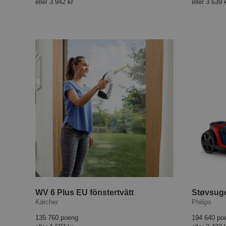
eller
3 942 kr
eller
3 639 
WV 6 Plus EU fönstertvätt
Støvsuge
Kärcher
Philips
135 760 poeng
194 640 po