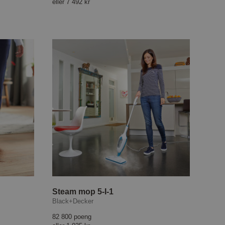
eller
7 492 kr
Steam mop 5-I-1
Black+Decker
82 800 poeng