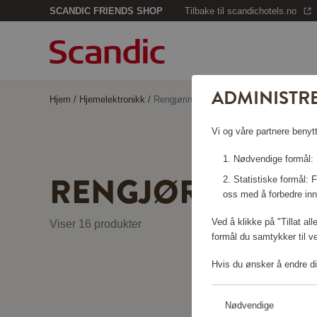
SCANDIC FRIENDS SHOP
Tilbake til scandichotels.no
ADMINISTR
Hjem
/
Hjemelektronikk
/
Rengjøringmaskiner
Vi og våre partnere benytt
Nødvendige formål: F
RENGJØRINGMA
Statistiske formål:
oss med å forbedre inn
Ved å klikke på "Tillat al
Viser 16 produkter
formål du samtykker til v
Hvis du ønsker å endre di
Nødvendige