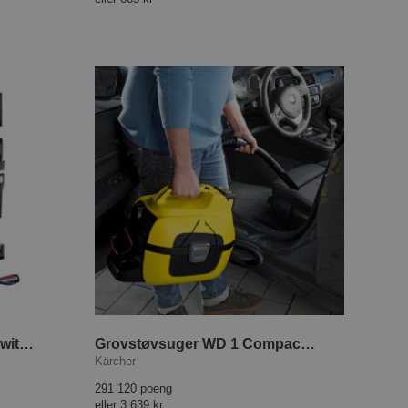
Støvsuger Innovac Modo Switch, HS3-SDS
Grovstøvsuger WD 1 Compact trådløs
Kärcher
291 120 poeng
eller
3 639 kr