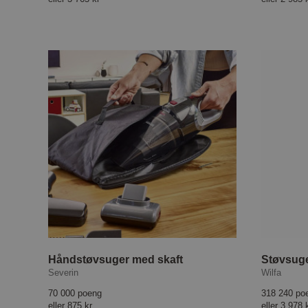
Håndstøvsuger med skaft
Severin
Wilfa
70 000 poeng
318 240 po
eller
875 kr
eller
3 978 