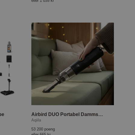
eller
1 035 kr
pe
Airbird DUO Portabel Dammsugare och Luftblås
Aqiila
53 200 poeng
eller
665 kr