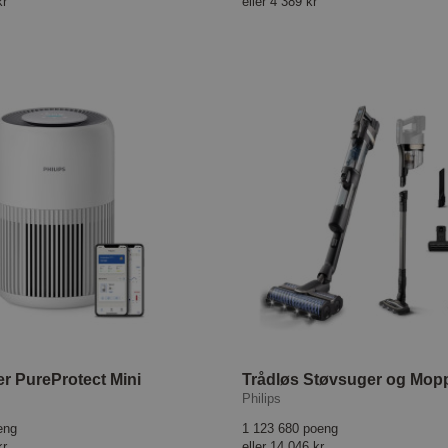
kr
eller
4 389 kr
er PureProtect Mini
Trådløs Støvsuger og Mop
Philips
eng
1 123 680 poeng
kr
eller
14 046 kr