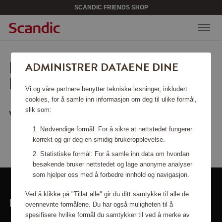
SCANDIC FRIENDS SHOP
BEKLAGER, SIDEN KAN
ADMINISTRER DATAENE DINE
IKKE FINNES.
Vi og våre partnere benytter tekniske løsninger, inkludert
cookies, for å samle inn informasjon om deg til ulike formål,
slik som:
Vil du gå tilbake til
startsiden
?
Nødvendige formål: For å sikre at nettstedet fungerer
korrekt og gir deg en smidig brukeropplevelse.
Statistiske formål: For å samle inn data om hvordan
besøkende bruker nettstedet og lage anonyme analyser
som hjelper oss med å forbedre innhold og navigasjon.
Ved å klikke på "Tillat alle" gir du ditt samtykke til alle de
LINKER
ovennevnte formålene. Du har også muligheten til å
spesifisere hvilke formål du samtykker til ved å merke av