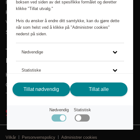
boksen ved siden av det spesifikke formålet og deretter
Hjem
klikke "Tillat utvalg."
Kategorier
Hvis du ønsker å endre ditt samtykke, kan du gjøre dette
Varemerker
når som helst ved å klikke på "Administrer cookies"
Søk i sortiment
nederst på siden.
TRENGER DU HJELP? VI ER HER FOR
Nødvendige
DEG!
Statistiske
Kundeservice
Om Scandic Friends
Klikk på lenken for å lese mer om hvordan vi bruker
Tillat nødvendig
Tillat alle
Tilbake til scandichotels.no
cookies og andre tekniske løsninger, samt hvordan vi
samler inn og behandler personopplysninger.
Nødvendig
Statistisk
Personvernspolicy
Vilkår
Personvernspolicy
Administrer cookies