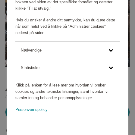
boksen ved siden av det spesifikke formålet og deretter
klikke "Tillat utvalg."
Hvis du ønsker å endre ditt samtykke, kan du gjøre dette
når som helst ved å klikke på "Administrer cookies"
nederst på siden.
Nødvendige
Statistiske
Klikk på lenken for å lese mer om hvordan vi bruker
418 000 poeng
cookies og andre tekniske løsninger, samt hvordan vi
eller
5 225 kr
samler inn og behandler personopplysninger.
Personvernspolicy
Logg inn for å handle
Produktbeskrivelse