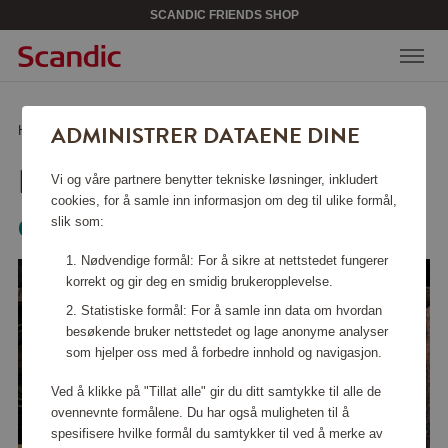
SCANDIC FRIENDS SHOP
ADMINISTRER DATAENE DINE
Hjem
/
Kjøkkentilbehør
/
Kjoekkenkniver
/
Knivsett 5 deler
KNIVSETT 5 DELER
Vi og våre partnere benytter tekniske løsninger, inkludert
cookies, for å samle inn informasjon om deg til ulike formål,
slik som:
Global
Nødvendige formål: For å sikre at nettstedet fungerer
korrekt og gir deg en smidig brukeropplevelse.
Statistiske formål: For å samle inn data om hvordan
besøkende bruker nettstedet og lage anonyme analyser
som hjelper oss med å forbedre innhold og navigasjon.
Ved å klikke på "Tillat alle" gir du ditt samtykke til alle de
ovennevnte formålene. Du har også muligheten til å
spesifisere hvilke formål du samtykker til ved å merke av