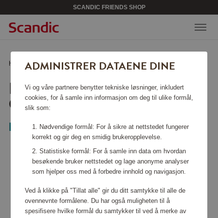
SCANDIC FRIENDS SHOP
ADMINISTRER DATAENE DINE
Hjem
/
Noppborttagare GC026/80
NOPPBORTTAGARE
Vi og våre partnere benytter tekniske løsninger, inkludert
GC026/80
cookies, for å samle inn informasjon om deg til ulike formål,
slik som:
Philips
Nødvendige formål: For å sikre at nettstedet fungerer
korrekt og gir deg en smidig brukeropplevelse.
Statistiske formål: For å samle inn data om hvordan
besøkende bruker nettstedet og lage anonyme analyser
som hjelper oss med å forbedre innhold og navigasjon.
Ved å klikke på "Tillat alle" gir du ditt samtykke til alle de
ovennevnte formålene. Du har også muligheten til å
spesifisere hvilke formål du samtykker til ved å merke av