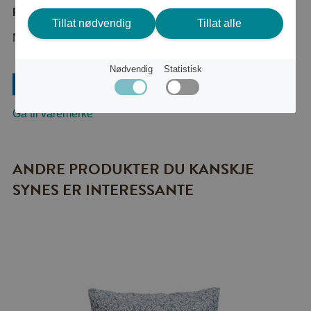
Produktbeskrivelse
Tillat nødvendig
Tillat alle
Noppborttagare GC026/80
Nødvendig
Statistisk
Gå til varemerke
ANDRE PRODUKTER DU KANSKJE
SYNES ER INTERESSANTE