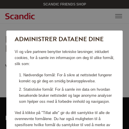
SCANDIC FRIENDS SHOP
BEKLAGER, SIDEN KAN
ADMINISTRER DATAENE DINE
IKKE FINNES.
Vi og våre partnere benytter tekniske løsninger, inkludert
cookies, for å samle inn informasjon om deg til ulike formål,
slik som:
Vil du gå tilbake til
startsiden
?
Nødvendige formål: For å sikre at nettstedet fungerer
korrekt og gir deg en smidig brukeropplevelse.
Statistiske formål: For å samle inn data om hvordan
besøkende bruker nettstedet og lage anonyme analyser
som hjelper oss med å forbedre innhold og navigasjon.
Ved å klikke på "Tillat alle" gir du ditt samtykke til alle de
LINKER
ovennevnte formålene. Du har også muligheten til å
spesifisere hvilke formål du samtykker til ved å merke av