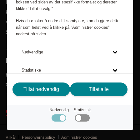
boksen ved siden av det spesifikke formålet og deretter
Hjem
klikke "Tillat utvalg."
Kategorier
Hvis du ønsker å endre ditt samtykke, kan du gjøre dette
Varemerker
når som helst ved å klikke på "Administrer cookies"
Søk i sortiment
nederst på siden.
TRENGER DU HJELP? VI ER HER FOR
Nødvendige
DEG!
Statistiske
Kundeservice
Om Scandic Friends
Klikk på lenken for å lese mer om hvordan vi bruker
Tillat nødvendig
Tillat alle
Tilbake til scandichotels.no
cookies og andre tekniske løsninger, samt hvordan vi
samler inn og behandler personopplysninger.
Nødvendig
Statistisk
Personvernspolicy
Vilkår
Personvernspolicy
Administrer cookies