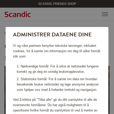
SCANDIC FRIENDS SHOP
ADMINISTRER DATAENE DINE
Hjem
/
Kjøkkentilbehør
/
Stekepanner
/
Outdoor Grillplate
OUTDOOR GRILLPLATE
Vi og våre partnere benytter tekniske løsninger, inkludert
cookies, for å samle inn informasjon om deg til ulike formål,
slik som:
Satake
Nødvendige formål: For å sikre at nettstedet fungerer
korrekt og gir deg en smidig brukeropplevelse.
Statistiske formål: For å samle inn data om hvordan
besøkende bruker nettstedet og lage anonyme analyser
som hjelper oss med å forbedre innhold og navigasjon.
Ved å klikke på "Tillat alle" gir du ditt samtykke til alle de
ovennevnte formålene. Du har også muligheten til å
spesifisere hvilke formål du samtykker til ved å merke av