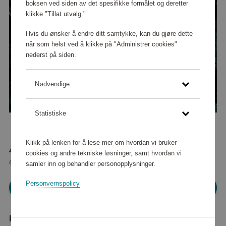
boksen ved siden av det spesifikke formålet og deretter
klikke "Tillat utvalg."
Hvis du ønsker å endre ditt samtykke, kan du gjøre dette
når som helst ved å klikke på "Administrer cookies"
nederst på siden.
Nødvendige
Statistiske
Klikk på lenken for å lese mer om hvordan vi bruker
42 560 poeng
cookies og andre tekniske løsninger, samt hvordan vi
eller
532 kr
samler inn og behandler personopplysninger.
Personvernspolicy
Logg inn for å handle
Produktbeskrivelse