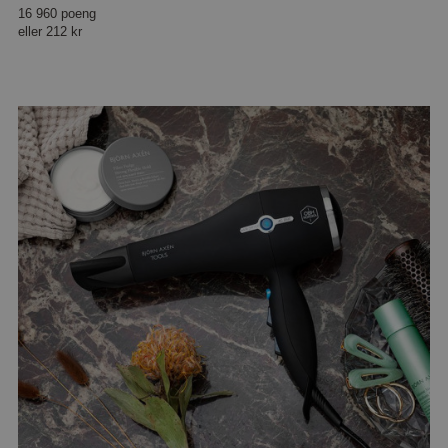
16 960 poeng
eller
212 kr