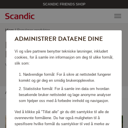
SCANDIC FRIENDS SHOP
Hjem
/
Populære produkter
ADMINISTRER DATAENE DINE
POPULÆRE
PRODUKTER
Vi og våre partnere benytter tekniske løsninger, inkludert
cookies, for å samle inn informasjon om deg til ulike formål,
slik som:
Viser 30 produkter
Nødvendige formål: For å sikre at nettstedet fungerer
korrekt og gir deg en smidig brukeropplevelse.
Statistiske formål: For å samle inn data om hvordan
Alle filtre
Sortere
besøkende bruker nettstedet og lage anonyme analyser
som hjelper oss med å forbedre innhold og navigasjon.
Ved å klikke på "Tillat alle" gir du ditt samtykke til alle de
ovennevnte formålene. Du har også muligheten til å
spesifisere hvilke formål du samtykker til ved å merke av