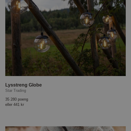
Lysstreng Globe
Star Trading
35 280 poeng
eller
441 kr