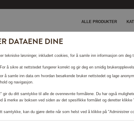
ALLE PRODUKTER
KA
ER DATAENE DINE
 KAN IKKE FINNES.
er tekniske løsninger, inkludert cookies, for å samle inn informasjon om deg ti
or å sikre at nettstedet fungerer korrekt og gir deg en smidig brukeropplevel
 For å samle inn data om hvordan besøkende bruker nettstedet og lage anonym
hold og navigasjon.
le" gir du ditt samtykke til alle de ovennevnte formålene. Du har også mulighete
ed å merke av boksen ved siden av det spesifikke formålet og deretter klikke "T
tt samtykke, kan du gjøre dette når som helst ved å klikke på "Administrer c