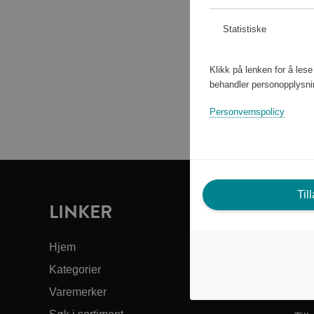
Statistiske
Klikk på lenken for å les
behandler personopplysni
Personvernspolicy
Til
LINKER
T
F
Hjem
Kategorier
Kun
Varemerker
Om 