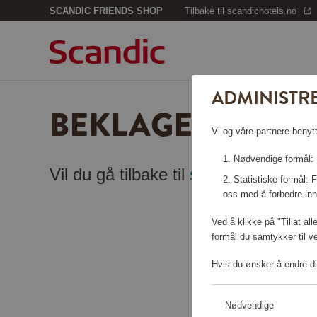
SCANDIC FRIENDS SHOP
Tilbake til scandichotels.no
ADMINISTR
BEKLAGER, SIDEN
Vi og våre partnere benytt
Nødvendige formål: F
Vil du gå tilbake til
startsiden
?
Statistiske formål:
oss med å forbedre inn
Ved å klikke på "Tillat al
formål du samtykker til v
Hvis du ønsker å endre di
Nødvendige