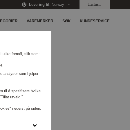
Levering til
:
Norway
Laster...
TEGORIER
VAREMERKER
SØK
KUNDESERVICE
l ulike formål, slik som:
se.
e analyser som hjelper
n til å spesifisere hvilke
illat utvalg."
ookies" nederst på siden.