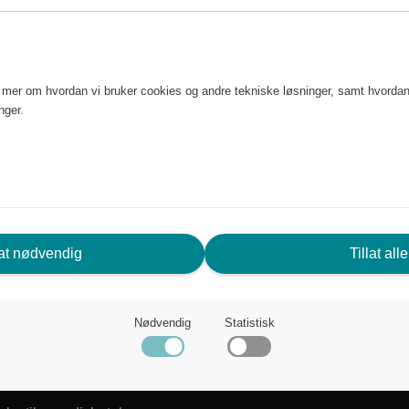
e mer om hvordan vi bruker cookies og andre tekniske løsninger, samt hvordan
nger.
lat nødvendig
Tillat alle
RENGER DU HJELP? VI ER HER
OR DEG!
Nødvendig
Statistisk
deservice
Scandic Friends