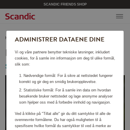
SCANDIC FRIENDS SHOP
ADMINISTRER DATAENE DINE
Hjem
/
Verktøy & hage
/
Solenergi
/
Lysslynge Glow
LYSSLYNGE GLOW
Vi og våre partnere benytter tekniske løsninger, inkludert
cookies, for å samle inn informasjon om deg til ulike formål,
slik som:
Star Trading
Nødvendige formål: For å sikre at nettstedet fungerer
korrekt og gir deg en smidig brukeropplevelse.
Statistiske formål: For å samle inn data om hvordan
besøkende bruker nettstedet og lage anonyme analyser
som hjelper oss med å forbedre innhold og navigasjon.
Ved å klikke på "Tillat alle" gir du ditt samtykke til alle de
ovennevnte formålene. Du har også muligheten til å
spesifisere hvilke formål du samtykker til ved å merke av