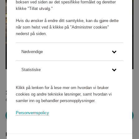
boksen ved siden av det spesifikke formålet og deretter
klikke "Tillat utvalg."
Hvis du ønsker å endre ditt samtykke, kan du gjøre dette
når som helst ved å klikke på "Administrer cookies"
nederst på siden.
Nødvendige
Statistiske
Klikk på lenken for å lese mer om hvordan vi bruker
17 520 poeng
cookies og andre tekniske løsninger, samt hvordan vi
eller
219 kr
samler inn og behandler personopplysninger.
Personvernspolicy
Logg inn for å handle
Produktbeskrivelse