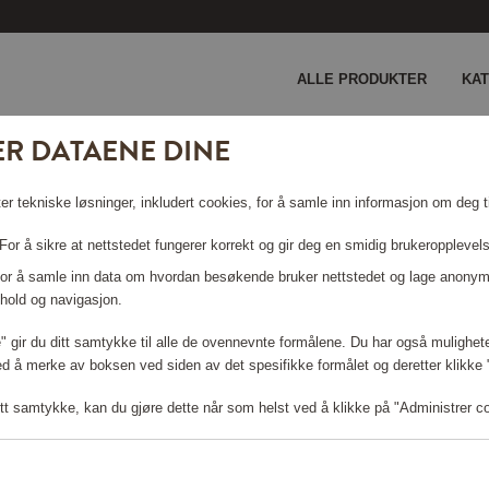
ALLE PRODUKTER
KA
ER DATAENE DINE
er tekniske løsninger, inkludert cookies, for å samle inn informasjon om deg ti
or å sikre at nettstedet fungerer korrekt og gir deg en smidig brukeropplevel
 For å samle inn data om hvordan besøkende bruker nettstedet og lage anonym
hold og navigasjon.
le" gir du ditt samtykke til alle de ovennevnte formålene. Du har også mulighete
Logg inn for å handle
ed å merke av boksen ved siden av det spesifikke formålet og deretter klikke "T
tt samtykke, kan du gjøre dette når som helst ved å klikke på "Administrer c