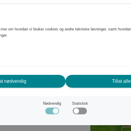
rinnelse. Vår Croquet Original
or å danne et sterkt og
 baller som matcher fargen på
e mer om hvordan vi bruker cookies og andre tekniske løsninger, samt hvordan
e oppbevare og bære spillet
nger.
lat nødvendig
Tillat alle
Nødvendig
Statistisk