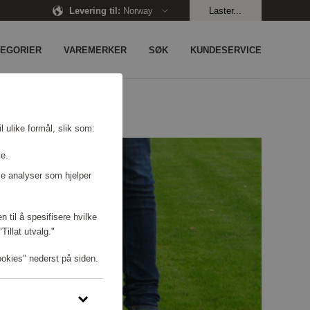
Levering til
:
Norway
Laster...
TEGORIER
VAREMERKER
SØK
KUNDESERVICE
l ulike formål, slik som:
se.
e analyser som hjelper
n til å spesifisere hvilke
illat utvalg."
ookies" nederst på siden.