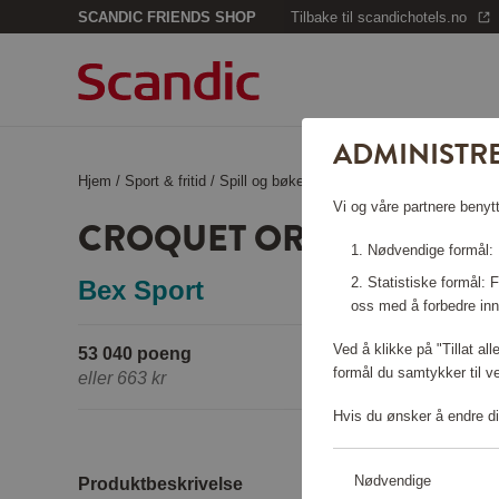
SCANDIC FRIENDS SHOP
Tilbake til scandichotels.no
ADMINISTR
Hjem
/
Sport & fritid
/
Spill og bøker
/
Croquet original
Vi og våre partnere benytt
CROQUET ORIGINAL
Nødvendige formål: F
Statistiske formål:
Bex Sport
oss med å forbedre inn
Ved å klikke på "Tillat al
53 040 poeng
formål du samtykker til v
eller
663 kr
Hvis du ønsker å endre di
Nødvendige
Produktbeskrivelse