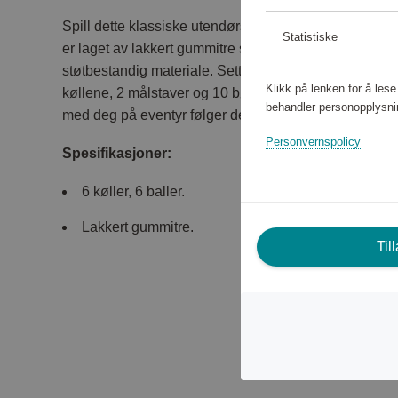
Spill dette klassiske utendørsspillet med gammel opp
Statistiske
er laget av lakkert gummitre som har fått vokse sakte f
støtbestandig materiale. Settet inneholder 6 køller, 6
Klikk på lenken for å les
køllene, 2 målstaver og 10 bøyler. For å enkelt kunn
behandler personopplysni
med deg på eventyr følger det også med en bag.
Personvernspolicy
Spesifikasjoner:
6 køller, 6 baller.
Lakkert gummitre.
Til