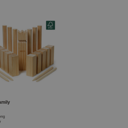
amily
eng
r