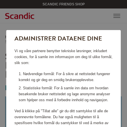
SCANDIC FRIENDS SHOP
ADMINISTRER DATAENE DINE
Hjem
/
Kjøkkentilbehør
/
Stekepanner
/
Stekepanne lettvekts svart håndtak
Vi og våre partnere benytter tekniske løsninger, inkludert
STEKEPANNE
cookies, for å samle inn informasjon om deg til ulike formål,
LETTVEKTS SVART
slik som:
HÅNDTAK
Nødvendige formål: For å sikre at nettstedet fungerer
korrekt og gir deg en smidig brukeropplevelse.
Miksayo
Statistiske formål: For å samle inn data om hvordan
besøkende bruker nettstedet og lage anonyme analyser
som hjelper oss med å forbedre innhold og navigasjon.
Ved å klikke på "Tillat alle" gir du ditt samtykke til alle de
ovennevnte formålene. Du har også muligheten til å
spesifisere hvilke formål du samtykker til ved å merke av