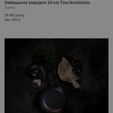
Stekepanne støpejern 24 cm Tina Nordström
Satake
28 400 poeng
eller
355 kr