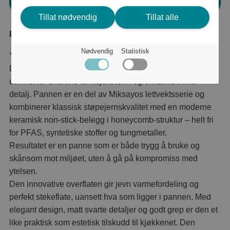
Logg inn for å handle
Tillat nødvendig
Tillat alle
Produktbeskrivelse
Nødvendig
Statistisk
Yokama lettvekts stekepanne med svart håndtak.
Denne 28 cm store støpejernspannen fra Miksayo er
utviklet for å forene funksjon, form og omtanke i hver
detalj. Pannen er en del av Miksayos lettvektsserie og
kombinerer klassisk støpejernskvalitet med en moderne
keramisk non-stick-belegg i honeycomb-struktur – helt fri
for PFAS, syntetiske stoffer og tungmetaller.
Resultatet er en panne som er både trygg å bruke og
skånsom mot miljøet, uten å gå på kompromiss med
ytelsen.
Den innovative overflaten gir jevn varmefordeling og
perfekt stekeflate, uansett hva som ligger i pannen. Med
elegant design, matt svarte detaljer og godt grep er den et
like praktisk som estetisk tilskudd til kjøkkenet. Den