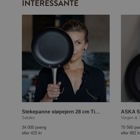
INTERESSANTE
Stekepanne støpejern 28 cm Tina Nordström
Satake
Vargen & 
34 000 poeng
70 560 po
eller
425 kr
eller
882 k