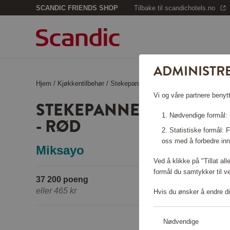
SCANDIC FRIENDS SHOP
Tilbake til scandichotels.no
ADMINISTR
Hjem
/
Kjøkkentilbehør
/
Stekepanner
/
Stekepanne Yokama i stø
Vi og våre partnere benytt
STEKEPANNE YOKAMA I 
Nødvendige formål: F
- RØD
Statistiske formål:
oss med å forbedre inn
Miksayo
Ved å klikke på "Tillat al
formål du samtykker til v
37 200 poeng
eller
465 kr
Hvis du ønsker å endre di
Nødvendige