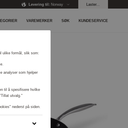
Levering til
:
Norway
Laster...
TEGORIER
VAREMERKER
SØK
KUNDESERVICE
l ulike formål, slik som:
se.
e analyser som hjelper
n til å spesifisere hvilke
illat utvalg."
ookies" nederst på siden.