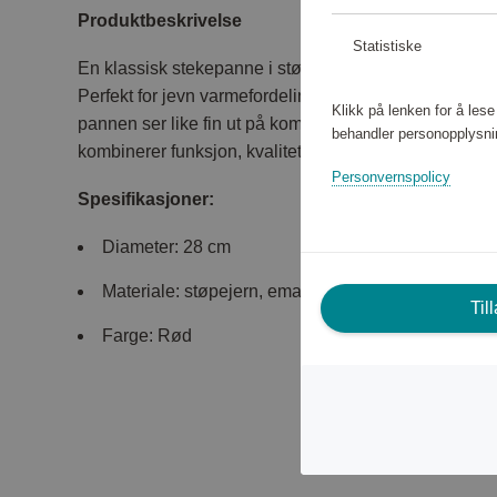
Produktbeskrivelse
Statistiske
En klassisk stekepanne i støpejern med både innsiden
Perfekt for jevn varmefordeling og lang holdbarhet. De
Klikk på lenken for å les
pannen ser like fin ut på komfyren som på bordet – en
behandler personopplysni
kombinerer funksjon, kvalitet og design.
Personvernspolicy
Spesifikasjoner:
Diameter: 28 cm
Materiale: støpejern, emaljert
Til
Farge: Rød