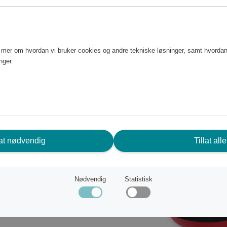
 og utsiden i vakker emalje.
n fargerike finishen gjør at
e mer om hvordan vi bruker cookies og andre tekniske løsninger, samt hvordan
 kjøkkenfavoritt som
nger.
lat nødvendig
Tillat alle
Nødvendig
Statistisk