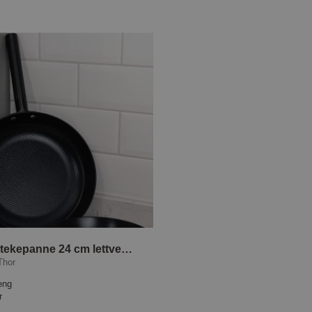
ASKA Stekepanne 24 cm lettvektsstøpejern
Thor
eng
r