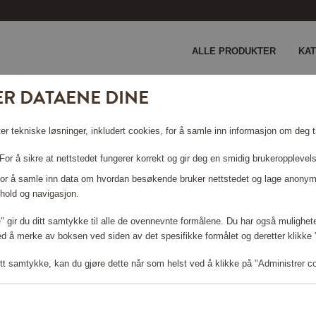
ALLE PRODUKTER
KA
ER DATAENE DINE
pejern - Rød
er tekniske løsninger, inkludert cookies, for å samle inn informasjon om deg ti
STØPEJERN
or å sikre at nettstedet fungerer korrekt og gir deg en smidig brukeropplevel
 For å samle inn data om hvordan besøkende bruker nettstedet og lage anonym
hold og navigasjon.
le" gir du ditt samtykke til alle de ovennevnte formålene. Du har også mulighete
ed å merke av boksen ved siden av det spesifikke formålet og deretter klikke "T
Logg inn for å handle
tt samtykke, kan du gjøre dette når som helst ved å klikke på "Administrer c