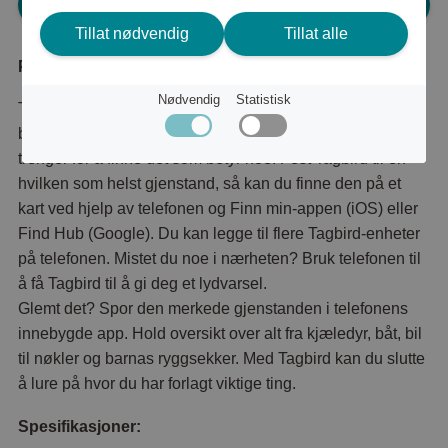
Logg inn for å handle
Tillat nødvendig
Tillat alle
Produktbeskrivelse
Nødvendig
Statistisk
Tagbird holder viktige ting lett tilgjengelig. Fungerer på
både Apple og Android, den eneste sporingsenheten du
trenger for å finne det som betyr noe. Fest Tagbird til en
hvilken som helst gjenstand, så kan du finne den på et
kart ved hjelp av telefonen og Finn min-appen (iOS) eller
Find Hub (Google). Du kan legge til flere Tagbird-enheter
på telefonen. Mistet du noe i nærheten? Bruk telefonen til
å få Tagbird til å gi deg et lydvarsel.
Glemt det? Spor den merkede gjenstanden i telefonens
innebygde app. Hold oversikt over alt fra kjæledyr, båt, bil
til nøkler og barnas ryggsekker. Med Tagbird kan du slutte
å lure på hvor du har forlagt viktige ting.
Spesifikasjoner: