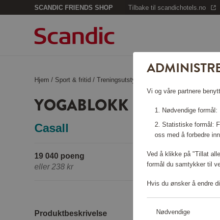
SCANDIC FRIENDS SHOP
Tilbake til scandichotels.no
ADMINISTR
Hjem
/
Sport & fritid
/
Treningsutstyr
/
Yogablokk
Vi og våre partnere benytt
YOGABLOKK
Nødvendige formål: F
Statistiske formål:
Casall
oss med å forbedre inn
Ved å klikke på "Tillat al
19 040 poeng
formål du samtykker til v
eller
238 kr
Hvis du ønsker å endre di
Nødvendige
Produktbeskrivelse