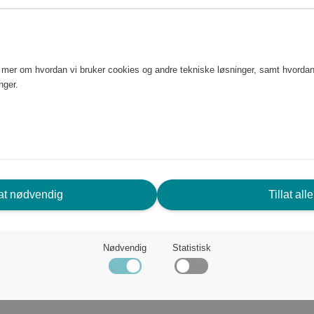
r nybegynner eller erfaren
abilitet som hjelper deg å
 enda mer komfortabel trening!
e mer om hvordan vi bruker cookies og andre tekniske løsninger, samt hvordan
nger.
lat nødvendig
Tillat alle
Nødvendig
Statistisk