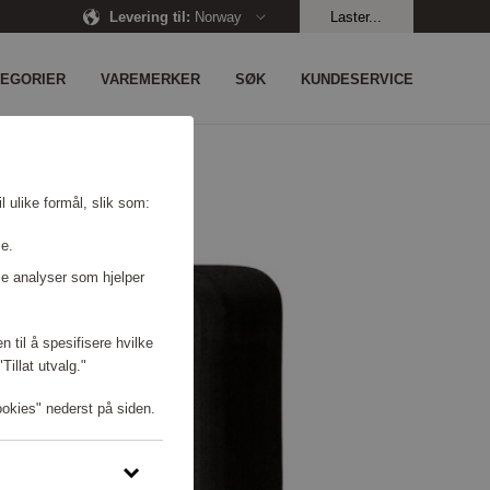
Levering til
:
Norway
Laster...
TEGORIER
VAREMERKER
SØK
KUNDESERVICE
l ulike formål, slik som:
se.
e analyser som hjelper
n til å spesifisere hvilke
illat utvalg."
ookies" nederst på siden.