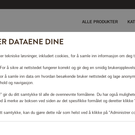
ALLE PRODUKTER
KA
ER DATAENE DINE
er tekniske løsninger, inkludert cookies, for å samle inn informasjon om deg ti
or å sikre at nettstedet fungerer korrekt og gir deg en smidig brukeropplevel
 For å samle inn data om hvordan besøkende bruker nettstedet og lage anonym
hold og navigasjon.
le" gir du ditt samtykke til alle de ovennevnte formålene. Du har også mulighete
Logg inn for å handle
ed å merke av boksen ved siden av det spesifikke formålet og deretter klikke "T
tt samtykke, kan du gjøre dette når som helst ved å klikke på "Administrer c