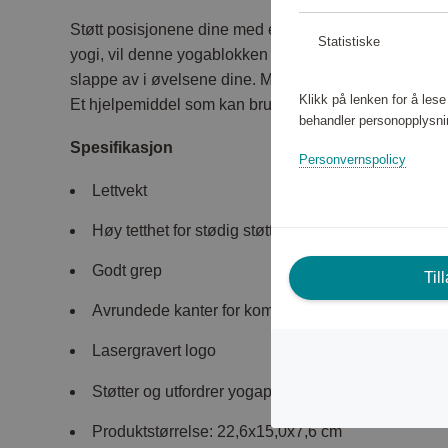
Støtt posisjonene dine med en yogablokk! Enten du e
Statistiske
yogi, vil denne yogablokken med høy tetthet gi deg st
slappe av i øvelsene dine. Med avrundede hjørner for
Klikk på lenken for å les
Et hjelpemiddel som kan brukes til alle typer yoga.
behandler personopplysni
Spesifikasjon
Personvernspolicy
Lettvekt
Høy tetthet for stødig støtte
Godt grep
Til
Avrundede kanter for komfort
Lasergravert logo
Støtter og utfordrer yogaposisjonene dine
Produktstørrelse: 22,6x15,0x7,6 cm