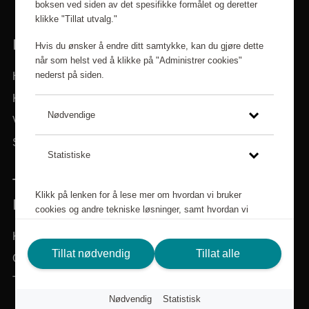
boksen ved siden av det spesifikke formålet og deretter
klikke "Tillat utvalg."
LINKER
Hvis du ønsker å endre ditt samtykke, kan du gjøre dette
når som helst ved å klikke på "Administrer cookies"
nederst på siden.
Hjem
Kategorier
Nødvendige
Varemerker
Søk i sortiment
Statistiske
TRENGER DU HJELP? VI ER HER FOR
Klikk på lenken for å lese mer om hvordan vi bruker
DEG!
cookies og andre tekniske løsninger, samt hvordan vi
samler inn og behandler personopplysninger.
Kundeservice
Personvernspolicy
Tillat nødvendig
Tillat alle
Om Scandic Friends
Tilbake til scandichotels.no
Nødvendig
Statistisk