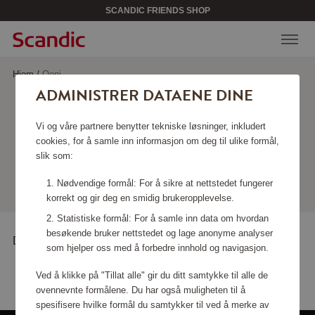
SCANDIC FRIENDS SHOP
Hjem
/
Ooni
ADMINISTRER DATAENE DINE
OONI
Vi og våre partnere benytter tekniske løsninger, inkludert
cookies, for å samle inn informasjon om deg til ulike formål,
slik som:
Viser produkter
Nødvendige formål: For å sikre at nettstedet fungerer
korrekt og gir deg en smidig brukeropplevelse.
Statistiske formål: For å samle inn data om hvordan
besøkende bruker nettstedet og lage anonyme analyser
Det er ingen produkter å vise akkurat nå
som hjelper oss med å forbedre innhold og navigasjon.
Ved å klikke på "Tillat alle" gir du ditt samtykke til alle de
ovennevnte formålene. Du har også muligheten til å
spesifisere hvilke formål du samtykker til ved å merke av