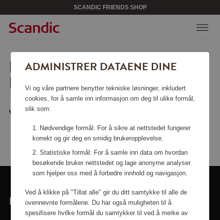
SCANDIC FRIENDS SHOP
BEKLAGER, SIDEN KAN
ADMINISTRER DATAENE DINE
IKKE FINNES.
Vi og våre partnere benytter tekniske løsninger, inkludert
cookies, for å samle inn informasjon om deg til ulike formål,
slik som:
Vil du gå tilbake til
startsiden
?
Nødvendige formål: For å sikre at nettstedet fungerer
korrekt og gir deg en smidig brukeropplevelse.
Statistiske formål: For å samle inn data om hvordan
besøkende bruker nettstedet og lage anonyme analyser
som hjelper oss med å forbedre innhold og navigasjon.
Ved å klikke på "Tillat alle" gir du ditt samtykke til alle de
LINKER
ovennevnte formålene. Du har også muligheten til å
spesifisere hvilke formål du samtykker til ved å merke av