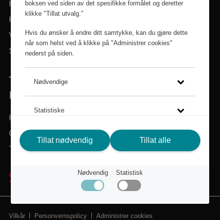
boksen ved siden av det spesifikke formålet og deretter
Hjem
klikke "Tillat utvalg."
Kategorier
Hvis du ønsker å endre ditt samtykke, kan du gjøre dette
Varemerker
når som helst ved å klikke på "Administrer cookies"
Søk i sortiment
nederst på siden.
TRENGER DU HJELP? VI ER HER FOR
Nødvendige
DEG!
Statistiske
Kundeservice
Om Scandic Friends
Klikk på lenken for å lese mer om hvordan vi bruker
Tillat nødvendig
Tillat alle
Tilbake til scandichotels.no
cookies og andre tekniske løsninger, samt hvordan vi
samler inn og behandler personopplysninger.
Nødvendig
Statistisk
Personvernspolicy
Vilkår
Personvernspolicy
Administrer cookies