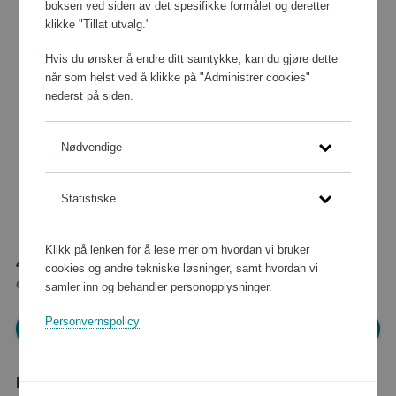
boksen ved siden av det spesifikke formålet og deretter
klikke "Tillat utvalg."
Hvis du ønsker å endre ditt samtykke, kan du gjøre dette
når som helst ved å klikke på "Administrer cookies"
nederst på siden.
Nødvendige
Statistiske
Klikk på lenken for å lese mer om hvordan vi bruker
42 320 poeng
cookies og andre tekniske løsninger, samt hvordan vi
eller
529 kr
samler inn og behandler personopplysninger.
Personvernspolicy
Logg inn for å handle
Produktbeskrivelse