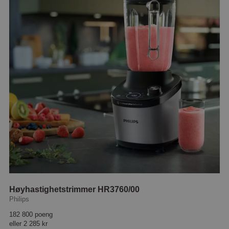
Høyhastighetstrimmer HR3760/00
Philips
182 800 poeng
eller
2 285 kr