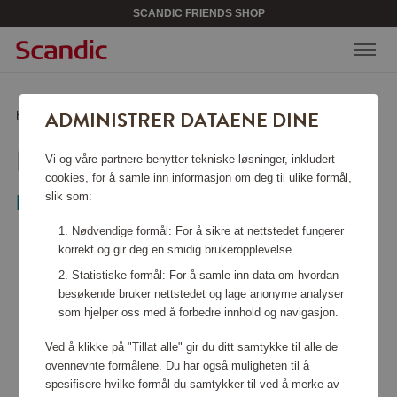
SCANDIC FRIENDS SHOP
ADMINISTRER DATAENE DINE
Hjem
/
Hjemelektronikk
/
Kjøkkenmaskiner
/
Hakker HR1393/00
HAKKER HR1393/00
Vi og våre partnere benytter tekniske løsninger, inkludert
cookies, for å samle inn informasjon om deg til ulike formål,
slik som:
Philips
Nødvendige formål: For å sikre at nettstedet fungerer
korrekt og gir deg en smidig brukeropplevelse.
Statistiske formål: For å samle inn data om hvordan
besøkende bruker nettstedet og lage anonyme analyser
som hjelper oss med å forbedre innhold og navigasjon.
Ved å klikke på "Tillat alle" gir du ditt samtykke til alle de
ovennevnte formålene. Du har også muligheten til å
spesifisere hvilke formål du samtykker til ved å merke av