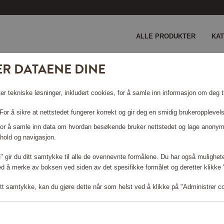
ALLE PRODUKTER
KA
ER DATAENE DINE
Sonicare 3100 HX3673/13
er tekniske løsninger, inkludert cookies, for å samle inn informasjon om deg ti
 SONICARE
or å sikre at nettstedet fungerer korrekt og gir deg en smidig brukeropplevel
 For å samle inn data om hvordan besøkende bruker nettstedet og lage anonym
hold og navigasjon.
le" gir du ditt samtykke til alle de ovennevnte formålene. Du har også mulighete
ed å merke av boksen ved siden av det spesifikke formålet og deretter klikke "T
Logg inn for å handle
tt samtykke, kan du gjøre dette når som helst ved å klikke på "Administrer c