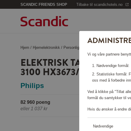
SCANDIC FRIENDS SHOP
Tilbake til scandichotels.no
ADMINISTR
Hjem
/
Hjemelektronikk
/
Personlig pleie
/
Elektrisk Tannbørste 
Vi og våre partnere benytt
ELEKTRISK TANNBØRSTE
Nødvendige formål: F
3100 HX3673/13
Statistiske formål:
oss med å forbedre inn
Philips
Ved å klikke på "Tillat al
formål du samtykker til v
82 960 poeng
eller
1 037 kr
Hvis du ønsker å endre di
Nødvendige