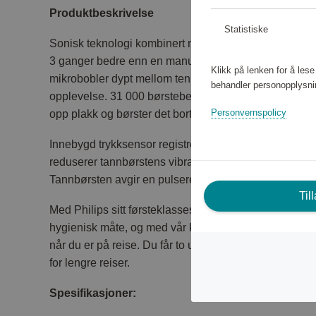
Produktbeskrivelse
Statistiske
Sonisk teknologi kombinert med Philips børstebevegels
3 ganger bedre enn en manuell tannbørste. Kraftige b
Klikk på lenken for å les
mikrobobler dypt mellom tennene og langs tannkjøttk
behandler personopplysni
opplevelse. 31 000 børstebevegelser per minutt reng
Personvernspolicy
opp plakk og børster det bort for en eksepsjonell dagl
Innebygd trykksensor registrerer automatisk trykket d
reduserer tannbørstens vibrasjoner automatisk for å be
Tannbørsten avgir en pulserende lyd som en påminnels
Til
Med Philips sitt førsteklasses reiseetui kan du oppbe
hygienisk måte, og med vår kompakte USB-lader kan 
når du er på reise. Du får to ukers vanlig bruk fra én 
for lengre reiser.
Spesifikasjoner: