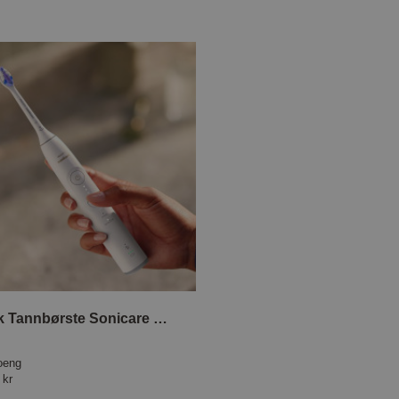
Elektrisk Tannbørste Sonicare 6100 HX7400/01
oeng
 kr