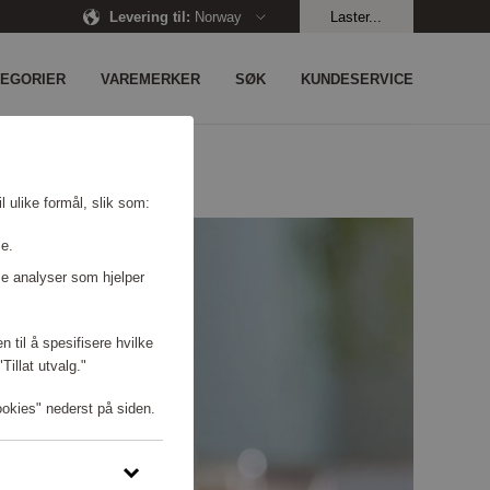
Levering til
:
Norway
Laster...
TEGORIER
VAREMERKER
SØK
KUNDESERVICE
l ulike formål, slik som:
se.
e analyser som hjelper
n til å spesifisere hvilke
illat utvalg."
ookies" nederst på siden.