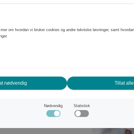
e fjerner plakk forsiktig opptil
ørstevibrasjoner presser
e mer om hvordan vi bruker cookies og andre tekniske løsninger, samt hvordan
anten for en oppfriskende
nger.
jør tennene skånsomt, bryter
ig rengjøring.
u påfører, advarer deg og
skytte tannkjøttet.
e om å lette på trykket.
lat nødvendig
Tillat alle
vare tannbørsten din på en
du holde enhetene dine i gang
lading, men laderen er perfekt
Nødvendig
Statistisk