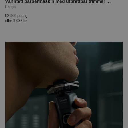
Vanntett barbermaskin med utbrettbar trimmer X3052/00
Philips
82 960 poeng
eller
1 037 kr