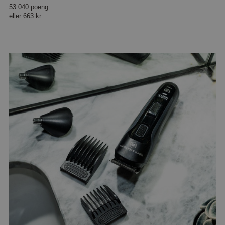
53 040 poeng
eller
663 kr