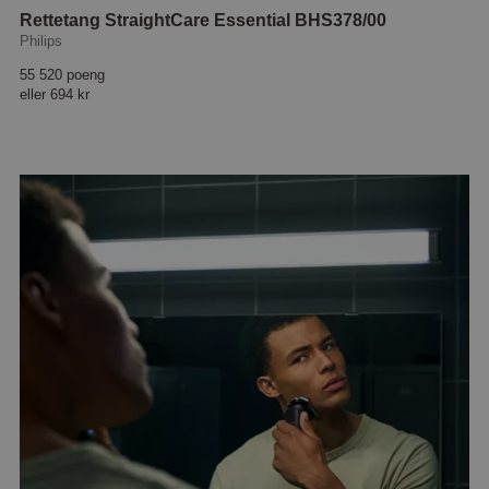
Rettetang StraightCare Essential BHS378/00
Philips
55 520 poeng
eller
694 kr