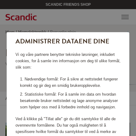
SCANDIC FRIENDS SHOP
Hjem
/
Hjemelektronikk
/
Personlig pleie
ADMINISTRER DATAENE DINE
PERSONLIG PLEIE
Vi og våre partnere benytter tekniske løsninger, inkludert
cookies, for å samle inn informasjon om deg til ulike formål,
Viser 49 produkter
slik som:
Nødvendige formål: For å sikre at nettstedet fungerer
korrekt og gir deg en smidig brukeropplevelse.
Statistiske formål: For å samle inn data om hvordan
Alle filtre
Sortere
besøkende bruker nettstedet og lage anonyme analyser
som hjelper oss med å forbedre innhold og navigasjon.
Ved å klikke på "Tillat alle" gir du ditt samtykke til alle de
ovennevnte formålene. Du har også muligheten til å
spesifisere hvilke formål du samtykker til ved å merke av