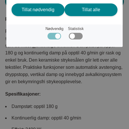
Logg inn for å handle
Tillat nødvendig
Tillat alle
Produktbeskrivelse
Nødvendig
Statistisk
Philips 3000 Series DST3030/70 dampstrykejern gjør
strykingen enkel med kraftig damp som effektivt fjerner
selv de mest gjenstridige skrukker. Dampstøt på opptil
180 g og kontinuerlig damp på opptil 40 g/min gir rask og
enkel bruk. Den keramiske strykesålen glir lett over alle
tekstiler. Praktiske funksjoner som automatisk avstenging,
dryppstopp, vertikal damp og innebygd avkalkingssystem
gir en bekymringsfri strykeopplevelse.
Spesifikasjoner:
Dampstøt: opptil 180 g
Kontinuerlig damp: opptil 40 g/min