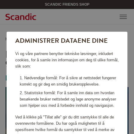
SCANDIC FRIENDS SHOP
ADMINISTRER DATAENE DINE
Hjem
/
Hjemelektronikk
/
Personlig pleie
/
Hårklipper Series 9000
HÅRKLIPPER SERIES
Vi og våre partnere benytter tekniske løsninger, inkludert
9000
cookies, for å samle inn informasjon om deg til ulike formål,
slik som:
Philips
Nødvendige formål: For å sikre at nettstedet fungerer
korrekt og gir deg en smidig brukeropplevelse.
Statistiske formål: For å samle inn data om hvordan
besøkende bruker nettstedet og lage anonyme analyser
som hjelper oss med å forbedre innhold og navigasjon.
Ved å klikke på "Tillat alle" gir du ditt samtykke til alle de
ovennevnte formålene. Du har også muligheten til å
spesifisere hvilke formål du samtykker til ved å merke av