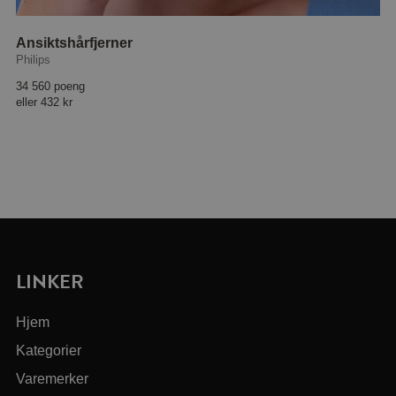
Ansiktshårfjerner
Philips
34 560 poeng
eller
432 kr
LINKER
Hjem
Kategorier
Varemerker