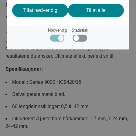
Produktbeskrivelse
Tillat nødvendig
Tillat alle
Med Hairclipper-serien 9000 får du total kontroll og
presisjon når du klipper med bare ett klikk. Bruk de
Nødvendig
Statistisk
motoriserte kammene og en førsteklasses klippemaskin -
dette er det
den eneste klipperen som konsekvent gir deg de
resultatene du ønsker. Ultimate effekt, perfekt snitt!
Spesifikasjoner:
Modell: Series 9000 HC9420/15
Selvslipende metallblad.
60 lengdeinnstillinger: 0,5 til 42 mm.
Inkluderer: 3 justerbare hårkammer: 1-7 mm, 7-24 mm,
24-42 mm.