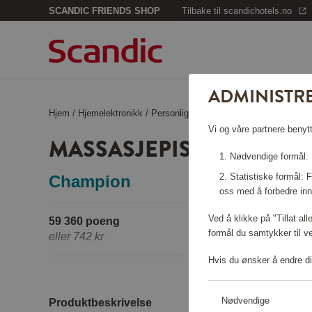
SCANDIC FRIENDS SHOP
Tilbake til scandichotels.no
ADMINISTR
Hjem
/
Hjemelektronikk
/
Personlig pleie
/
Massasje­pistol Compa
Vi og våre partnere benytt
MASSASJE­PISTOL COMP
Nødvendige formål: F
Statistiske formål:
Champion
oss med å forbedre inn
Ved å klikke på "Tillat al
59 360 poeng
formål du samtykker til v
eller
742 kr
Hvis du ønsker å endre di
Nødvendige
Produktbeskrivelse