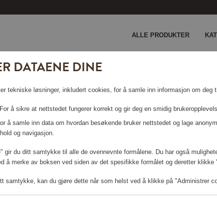
ALLE PRODUKTER
KA
ER DATAENE DINE
ct Power
er tekniske løsninger, inkludert cookies, for å samle inn informasjon om deg ti
ACT POWER
or å sikre at nettstedet fungerer korrekt og gir deg en smidig brukeropplevel
 For å samle inn data om hvordan besøkende bruker nettstedet og lage anonym
hold og navigasjon.
le" gir du ditt samtykke til alle de ovennevnte formålene. Du har også mulighete
Logg inn for å handle
ed å merke av boksen ved siden av det spesifikke formålet og deretter klikke "T
tt samtykke, kan du gjøre dette når som helst ved å klikke på "Administrer c