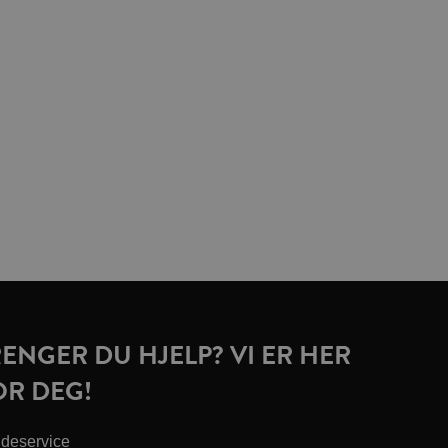
RENGER DU HJELP? VI ER HER
OR DEG!
deservice