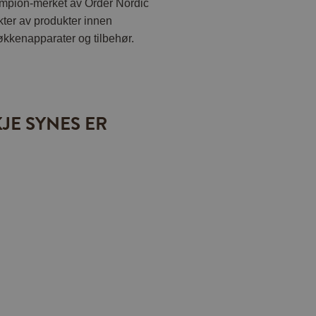
ampion-merket av Order Nordic
ekter av produkter innen
jøkkenapparater og tilbehør.
JE SYNES ER