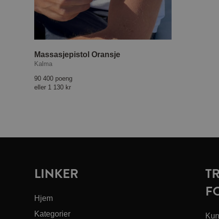
Massasjepistol Oransje
Kalma
90 400 poeng
eller
1 130 kr
LINKER
T
F
Hjem
Kategorier
Kun