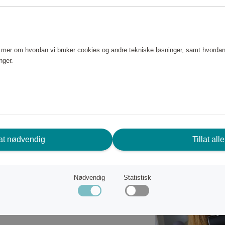
stive muskler før eller etter
g, bindevevsmassasje og for å
asjehoder kan behandlingen
e mer om hvordan vi bruker cookies og andre tekniske løsninger, samt hvordan
4 timers bruk. Håndtaket har et
nger.
r
r
lat nødvendig
Tillat alle
Nødvendig
Statistisk