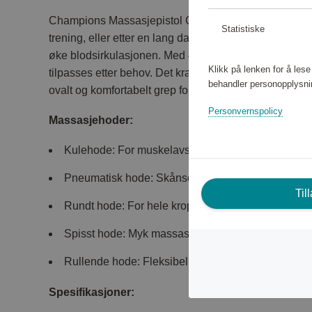
Champions Massasje­pistol Compact Power mykner opp 
Statistiske
trening, eller etter en lang dag. Brukes til oppvarmin
øke blodsirkulasjonen. Med 4 hastigheter og 5 mass
Klikk på lenken for å les
tilpasses etter behov. Det kraftige batteriet gir opptil 
behandler personopplysni
ovalt og komfortabelt grep for bedre kontroll.
Personvernspolicy
Massasjehoder:
Kulehode: For muskelavslapning og triggerpunkte
Pneumatisk hode: Skånsom mot sensitive muskle
Til
Rundt hode: For hele kroppen
Spisst hode: Myk massasje, lindrer tretthet
Rullende hode: Fleksibel helkroppsmassasje
Spesifikasjoner: