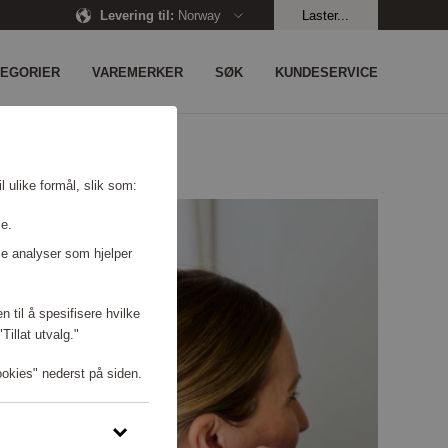
Levering til
:
Norway
Laster...
TEGORIER
VAREMERKER
SØK
KUNDESERVICE
l ulike formål, slik som:
se.
e analyser som hjelper
n til å spesifisere hvilke
illat utvalg."
ookies" nederst på siden.