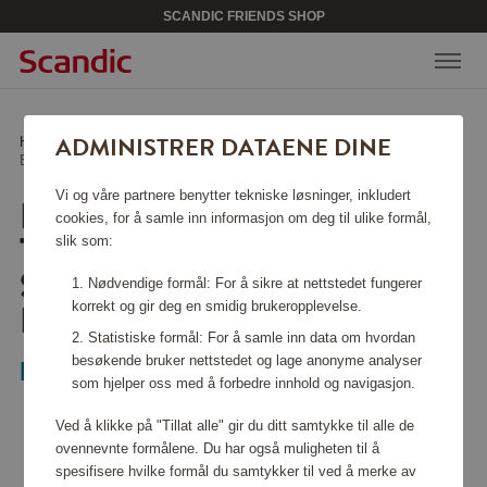
SCANDIC FRIENDS SHOP
ADMINISTRER DATAENE DINE
Hjem
/
Hjemelektronikk
/
Personlig pleie
/
Elektrisk Tannbørste Sonicare DiamondClean 9400
Vi og våre partnere benytter tekniske løsninger, inkludert
ELEKTRISK
cookies, for å samle inn informasjon om deg til ulike formål,
TANNBØRSTE
slik som:
SONICARE
Nødvendige formål: For å sikre at nettstedet fungerer
DIAMONDCLEAN 9400
korrekt og gir deg en smidig brukeropplevelse.
Statistiske formål: For å samle inn data om hvordan
besøkende bruker nettstedet og lage anonyme analyser
Philips
som hjelper oss med å forbedre innhold og navigasjon.
Ved å klikke på "Tillat alle" gir du ditt samtykke til alle de
ovennevnte formålene. Du har også muligheten til å
spesifisere hvilke formål du samtykker til ved å merke av