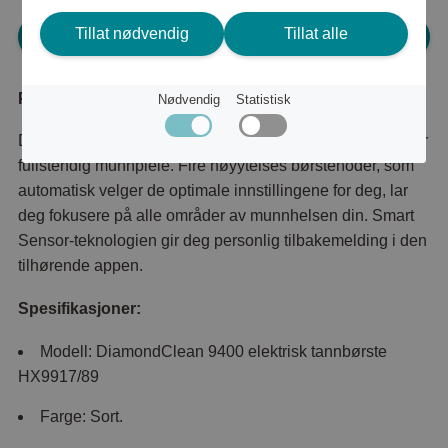
Tillat nødvendig
Tillat alle
Logg inn for å handle
Produktbeskrivelse
Nødvendig
Statistisk
DiamondClean Smart 9400 er Philips beste tannbørste for
fullstendig munnpleie. Fire høyytelses børstehoder, som
automatisk velger de optimale innstillingene for deg, lar
deg fokusere på alle områder av munnhelsen din. Smart
Sensor-teknologien gir deg personlig tilbakemelding i den
tilhørende appen.
Spesifikasjoner:
Modell: DiamondClean 9400 elektrisk tannbørste
HX9917/89
Farge: Sort.