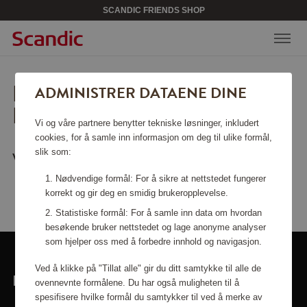
SCANDIC FRIENDS SHOP
BEKLAGER, SIDEN KAN
ADMINISTRER DATAENE DINE
IKKE FINNES.
Vi og våre partnere benytter tekniske løsninger, inkludert
cookies, for å samle inn informasjon om deg til ulike formål,
slik som:
Vil du gå tilbake til
startsiden
?
Nødvendige formål: For å sikre at nettstedet fungerer
korrekt og gir deg en smidig brukeropplevelse.
Statistiske formål: For å samle inn data om hvordan
besøkende bruker nettstedet og lage anonyme analyser
som hjelper oss med å forbedre innhold og navigasjon.
Ved å klikke på "Tillat alle" gir du ditt samtykke til alle de
LINKER
ovennevnte formålene. Du har også muligheten til å
spesifisere hvilke formål du samtykker til ved å merke av