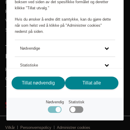
boksen ved siden av det spesifikke formålet og deretter
Hjem
klikke "Tillat utvalg."
Kategorier
Hvis du ønsker å endre ditt samtykke, kan du gjøre dette
Varemerker
når som helst ved å klikke på "Administrer cookies"
Søk i sortiment
nederst på siden.
TRENGER DU HJELP? VI ER HER FOR
Nødvendige
DEG!
Statistiske
Kundeservice
Om Scandic Friends
Klikk på lenken for å lese mer om hvordan vi bruker
Tillat nødvendig
Tillat alle
Tilbake til scandichotels.no
cookies og andre tekniske løsninger, samt hvordan vi
samler inn og behandler personopplysninger.
Nødvendig
Statistisk
Personvernspolicy
Vilkår
Personvernspolicy
Administrer cookies