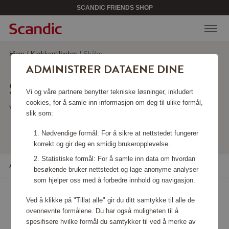
SCANDIC FRIENDS SHOP
Hjem
/
Kjøkkentilbehør
/
Skåler
ADMINISTRER DATAENE DINE
SKÅLER
Vi og våre partnere benytter tekniske løsninger, inkludert
cookies, for å samle inn informasjon om deg til ulike formål,
Viser 19 produkter
slik som:
Nødvendige formål: For å sikre at nettstedet fungerer
korrekt og gir deg en smidig brukeropplevelse.
Statistiske formål: For å samle inn data om hvordan
Alle filtre
Sortere
besøkende bruker nettstedet og lage anonyme analyser
som hjelper oss med å forbedre innhold og navigasjon.
Ved å klikke på "Tillat alle" gir du ditt samtykke til alle de
ovennevnte formålene. Du har også muligheten til å
spesifisere hvilke formål du samtykker til ved å merke av