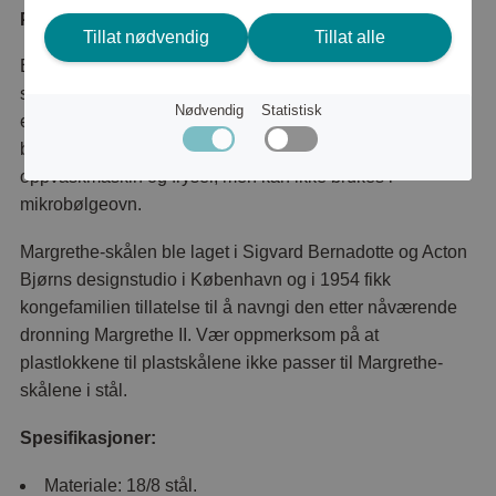
Produktbeskrivelse
Tillat nødvendig
Tillat alle
Et stilig og eksklusivt stålsett av den populære Margrethe-
skålen. Settet består av to skåler på 3 og 1,5 liter. Skålene
Nødvendig
Statistisk
er laget av 18/8 stål med sateng finish på innsiden og
blank finish på utsiden. Mål på innsiden. Tåler
oppvaskmaskin og fryser, men kan ikke brukes i
mikrobølgeovn.
Margrethe-skålen ble laget i Sigvard Bernadotte og Acton
Bjørns designstudio i København og i 1954 fikk
kongefamilien tillatelse til å navngi den etter nåværende
dronning Margrethe II. Vær oppmerksom på at
plastlokkene til plastskålene ikke passer til Margrethe-
skålene i stål.
Spesifikasjoner:
Materiale: 18/8 stål.