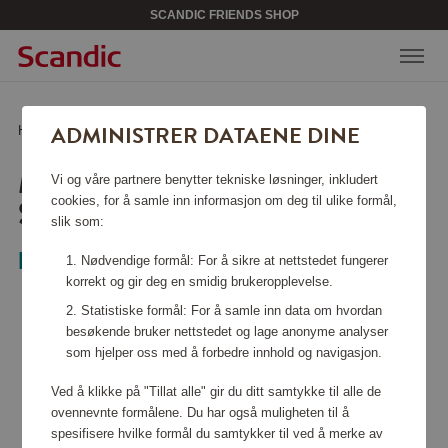
SCANDIC FRIENDS SHOP
ADMINISTRER DATAENE DINE
Hjem
/
Kjøkkentilbehør
/
Skåler
/
Margrethe Skålsett 2 stk Stål
MARGRETHE SKÅLSETT 2
Vi og våre partnere benytter tekniske løsninger, inkludert
STK STÅL
cookies, for å samle inn informasjon om deg til ulike formål,
slik som:
Rosti
Nødvendige formål: For å sikre at nettstedet fungerer
korrekt og gir deg en smidig brukeropplevelse.
Statistiske formål: For å samle inn data om hvordan
besøkende bruker nettstedet og lage anonyme analyser
som hjelper oss med å forbedre innhold og navigasjon.
Ved å klikke på "Tillat alle" gir du ditt samtykke til alle de
ovennevnte formålene. Du har også muligheten til å
spesifisere hvilke formål du samtykker til ved å merke av