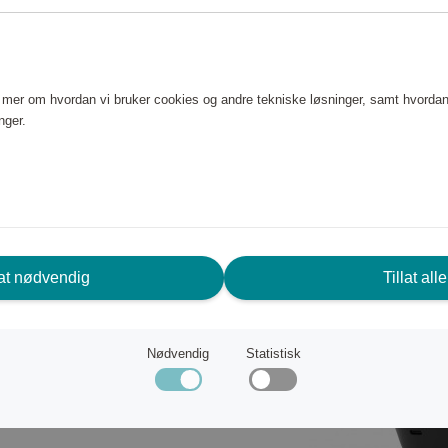
lo 2 Fabric Shaver Charcoal er
r materialer. Med sine 6
er Steamerys sterkeste og mest
e mer om hvordan vi bruker cookies og andre tekniske løsninger, samt hvordan
nger.
lat nødvendig
Tillat alle
Nødvendig
Statistisk