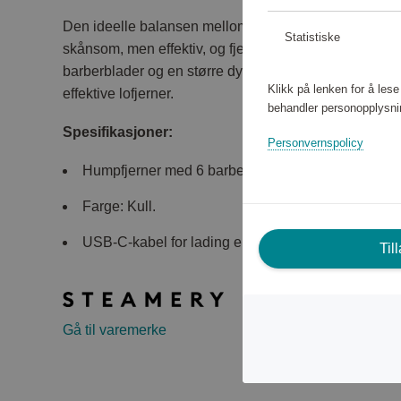
Den ideelle balansen mellom funksjon og estetikk. Pi
Statistiske
skånsom, men effektiv, og fjerner lo og lo fra alle type
barberblader og en større dyse er Pilo 2 Fabric Shav
Klikk på lenken for å les
effektive lofjerner.
behandler personopplysni
Spesifikasjoner:
Personvernspolicy
Humpfjerner med 6 barberblader.
Farge: Kull.
USB-C-kabel for lading er inkludert.
Til
Gå til varemerke