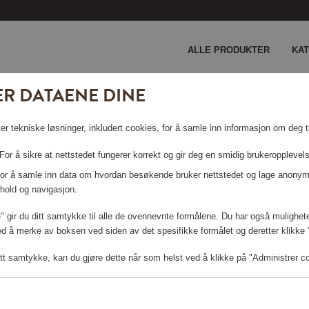
ALLE PRODUKTER
KA
ER DATAENE DINE
er tekniske løsninger, inkludert cookies, for å samle inn informasjon om deg ti
or å sikre at nettstedet fungerer korrekt og gir deg en smidig brukeropplevel
 For å samle inn data om hvordan besøkende bruker nettstedet og lage anonym
hold og navigasjon.
le" gir du ditt samtykke til alle de ovennevnte formålene. Du har også mulighete
Logg inn for å handle
ed å merke av boksen ved siden av det spesifikke formålet og deretter klikke "T
tt samtykke, kan du gjøre dette når som helst ved å klikke på "Administrer c