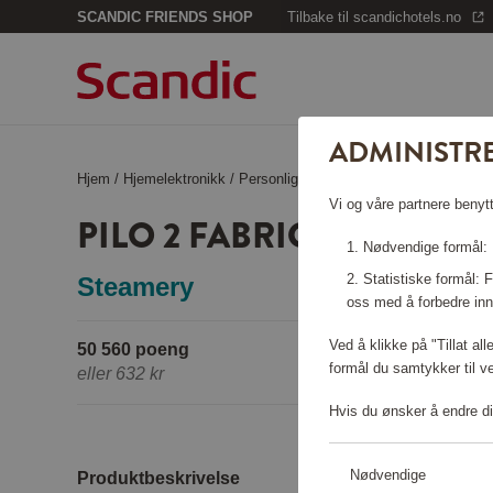
SCANDIC FRIENDS SHOP
Tilbake til scandichotels.no
ADMINISTR
Hjem
/
Hjemelektronikk
/
Personlig pleie
/
Pilo 2 Fabric Shaver
Vi og våre partnere benytt
PILO 2 FABRIC SHAVER
Nødvendige formål: F
Statistiske formål:
Steamery
oss med å forbedre inn
Ved å klikke på "Tillat al
50 560 poeng
formål du samtykker til v
eller
632 kr
Hvis du ønsker å endre di
Nødvendige
Produktbeskrivelse