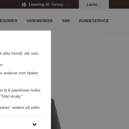
Levering til
:
Norway
Laster...
TEGORIER
VAREMERKER
SØK
KUNDESERVICE
l ulike formål, slik som:
se.
e analyser som hjelper
n til å spesifisere hvilke
illat utvalg."
ookies" nederst på siden.