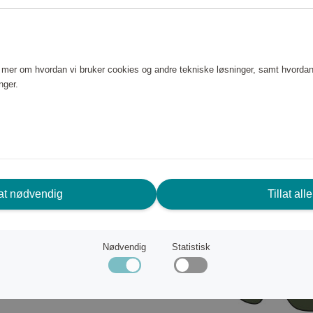
. Den stilige innfatningen i
t disse solbrillene passer til
e et perfekt valg til både by- og
e mer om hvordan vi bruker cookies og andre tekniske løsninger, samt hvordan
nger.
lat nødvendig
Tillat alle
Nødvendig
Statistisk