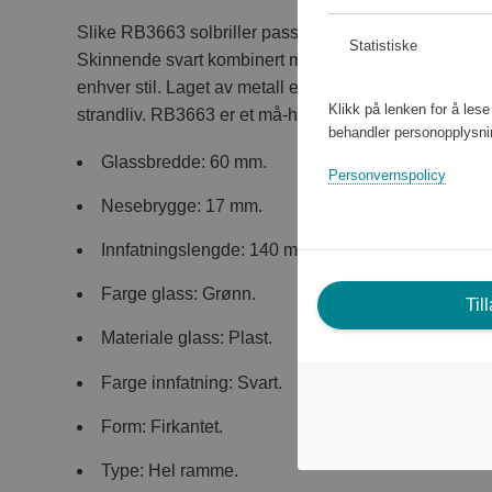
Slike RB3663 solbriller passer til de fleste situasjoner
Statistiske
Skinnende svart kombinert med glassene i grønn gjør a
enhver stil. Laget av metall er disse stilfulle solbrillen
Klikk på lenken for å les
strandliv. RB3663 er et må-ha-tilbehør.
behandler personopplysni
Glassbredde: 60 mm.
Personvernspolicy
Nesebrygge: 17 mm.
Innfatningslengde: 140 mm.
Farge glass: Grønn.
Til
Materiale glass: Plast.
Farge innfatning: Svart.
Form: Firkantet.
Type: Hel ramme.