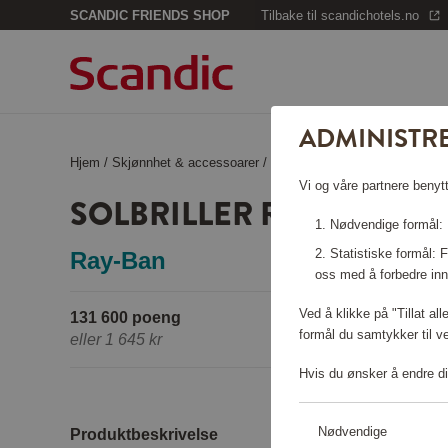
SCANDIC FRIENDS SHOP
Tilbake til scandichotels.no
ADMINISTR
Hjem
/
Skjønnhet & accessoarer
/
Solbriller
/
Solbriller RB3663
Vi og våre partnere benytt
SOLBRILLER RB3663
Nødvendige formål: F
Statistiske formål:
Ray-Ban
oss med å forbedre inn
Ved å klikke på "Tillat al
131 600 poeng
formål du samtykker til v
eller
1 645 kr
Hvis du ønsker å endre di
Nødvendige
Produktbeskrivelse