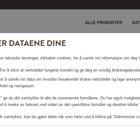
ALLE PRODUKTER
KA
ER DATAENE DINE
er tekniske løsninger, inkludert cookies, for å samle inn informasjon om deg ti
or å sikre at nettstedet fungerer korrekt og gir deg en smidig brukeropplevel
 For å samle inn data om hvordan besøkende bruker nettstedet og lage anonym
hold og navigasjon.
le" gir du ditt samtykke til alle de ovennevnte formålene. Du har også mulighete
Logg inn for å handle
ed å merke av boksen ved siden av det spesifikke formålet og deretter klikke "T
tt samtykke, kan du gjøre dette når som helst ved å klikke på "Administrer c