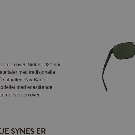
r verden over. Siden 1937 har
terialer med tradisjonelle
 solbriller. Ray-Ban er
e modeller med enestående
tjerner verden over.
JE SYNES ER