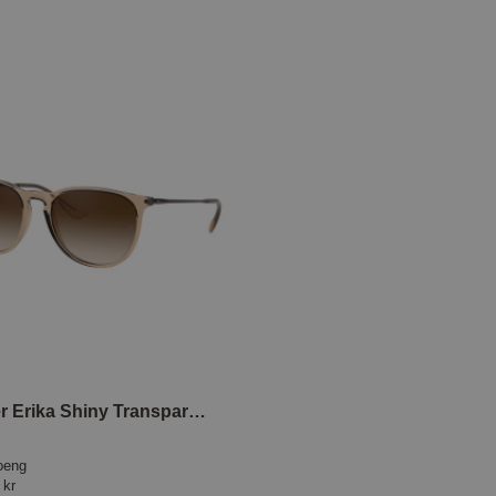
Solbriller Erika Shiny Transparent Brown
oeng
 kr