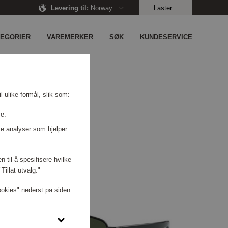
Levering til
:
Norway
Laster...
TEGORIER
VAREMERKER
SØK
KUNDESERVICE
l ulike formål, slik som:
se.
e analyser som hjelper
n til å spesifisere hvilke
illat utvalg."
ookies" nederst på siden.