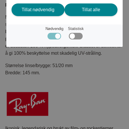
Produktbeskrivelse
Tillat nødvendig
Tillat alle
Moderne material og en tøff firkantet form. Disse
solbrillene fra Ray Ban er lette og er derfor behagelige å
Nødvendig
Statistisk
bruke hele dagen. Solbrillene er produsert av lettvekts
propionat er betydelig lettere og mer fleksibel enn plast og
er dessuten 100 % hypoallergenisk. Glasset er utviklet for
å gi 100% beskyttelse mot skadelig UV-stråling.
Størrelse linse/brygge: 51/20 mm
Bredde: 145 mm.
Ikonisk, legendarisk og brukt av film- og rockestjerner