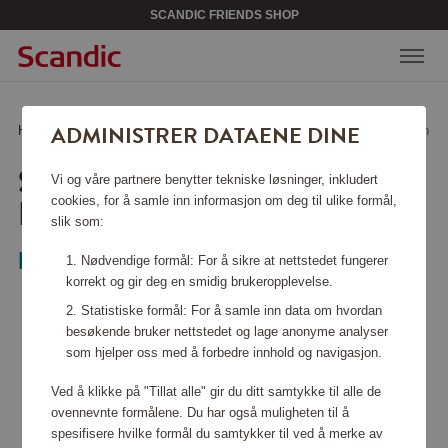
SCANDIC FRIENDS SHOP
ADMINISTRER DATAENE DINE
Hjem
/
Skjønnhet & accessoarer
/
Solbriller
/
Solbriller, Black, Ray-Ban
SOLBRILLER, BLACK,
Vi og våre partnere benytter tekniske løsninger, inkludert
RAY-BAN
cookies, for å samle inn informasjon om deg til ulike formål,
slik som:
Ray-Ban
Nødvendige formål: For å sikre at nettstedet fungerer
korrekt og gir deg en smidig brukeropplevelse.
Statistiske formål: For å samle inn data om hvordan
besøkende bruker nettstedet og lage anonyme analyser
som hjelper oss med å forbedre innhold og navigasjon.
Ved å klikke på "Tillat alle" gir du ditt samtykke til alle de
ovennevnte formålene. Du har også muligheten til å
spesifisere hvilke formål du samtykker til ved å merke av